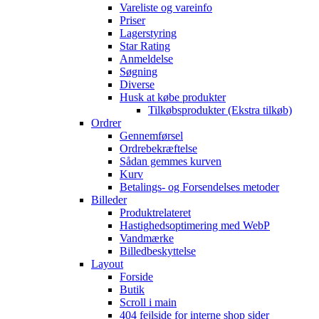
Vareliste og vareinfo
Priser
Lagerstyring
Star Rating
Anmeldelse
Søgning
Diverse
Husk at købe produkter
Tilkøbsprodukter (Ekstra tilkøb)
Ordrer
Gennemførsel
Ordrebekræftelse
Sådan gemmes kurven
Kurv
Betalings- og Forsendelses metoder
Billeder
Produktrelateret
Hastighedsoptimering med WebP
Vandmærke
Billedbeskyttelse
Layout
Forside
Butik
Scroll i main
404 fejlside for interne shop sider