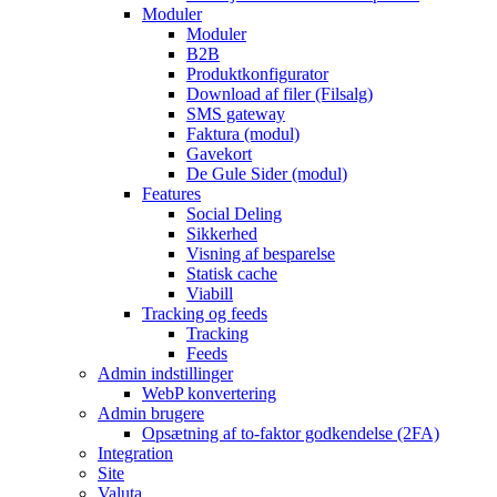
Moduler
Moduler
B2B
Produktkonfigurator
Download af filer (Filsalg)
SMS gateway
Faktura (modul)
Gavekort
De Gule Sider (modul)
Features
Social Deling
Sikkerhed
Visning af besparelse
Statisk cache
Viabill
Tracking og feeds
Tracking
Feeds
Admin indstillinger
WebP konvertering
Admin brugere
Opsætning af to-faktor godkendelse (2FA)
Integration
Site
Valuta