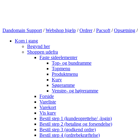
Dandomain Support
/
Webshop hjælp
/
Ordrer
/
Pacsoft
/
Opsætning
Kom i gang
Begynd her
Shoppen udefra
Faste sideelementer
Top- og bundramme
Topmenu
Produktmenu
Kurv
Søgeramme
Venstre- og højreramme
Forside
Vareliste
Varekort
Vis kurv
Bestil step 1 (kundeoprettelse/ -login)
Bestil step 2 (betaling og forsendelse)
Bestil step 3 (godkend ordre)
Bestil step 4 (ordrebekræftelse)