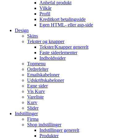
Anbefal produkt
Vilkår
Profil
Kreditkort betalingsside
Egen HTML- eller asp-side
Design
Skins
Tekster og knapper
Tekster/Knapper generelt
Faste sideelementer
Indholdssider
Topmenu
Ordrefelter
Emailskabeloner
Udskriftskabeloner
Egne sider
Vis Kurv
Vareliste
Kurv
Slider
Indstillinger
Firma
Shop indstillinger
Indstillinger generelt
Produkter