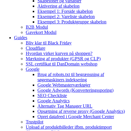
Skabeloner og variabler
Aktivering af skabelon
Eksempel 1: Forside skabelon
Eksempel 2: Vareliste skabelon
Eksempel 3: Produktgruppe skabelon
B2B Modul
Gavekort Modul
Guides
Bliv klar til Black Friday
Cloudflare
Hvordan virker kurven på shoppen?
Mærkning af produkter (GPSR og CLP)
SSL certifikat til DanDomain webshop
Google
Brug af robots.txt til begrænsning af
søgemaskiners indeksering
Google Webmasterværktøjer
Google Adwords (Konverteringssporing)
SEO Checkliste
Google Analytics
Alternativ Tag Manager URL
Opsætning af reverse proxy (Google Analytics)
Opret datafeed i Google Merchant Center
Trustpilot
Upload af produktbilleder ifbm. produktimport