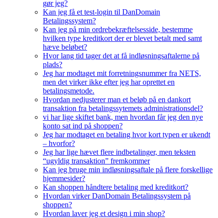
gør jeg?
Kan jeg få et test-login til DanDomain
Betalingssystem?
Kan jeg på min ordrebekræftelsesside, bestemme
hvilken type kreditkort der er blevet betalt med samt
hæve beløbet?
Hvor lang tid tager det at få indløsningsaftalerne på
plads?
Jeg har modtaget mit forretningsnummer fra NETS,
men det virker ikke efter jeg har oprettet en
betalingsmetode.
Hvordan nedjusterer man et beløb på en dankort
transaktion fra betalingssytemets administrationsdel?
vi har lige skiftet bank, men hvordan får jeg den nye
konto sat ind på shoppen?
Jeg har modtaget en betaling hvor kort typen er ukendt
– hvorfor?
Jeg har lige hævet flere indbetalinger, men teksten
“ugyldig transaktion” fremkommer
Kan jeg bruge min indløsningsaftale på flere forskellige
hjemmesider?
Kan shoppen håndtere betaling med kreditkort?
Hvordan virker DanDomain Betalingssystem på
shoppen?
Hvordan laver jeg et design i min shop?