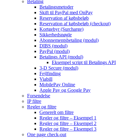
Betaling
Betalingsmetoder
Skift til PayPal med OnPay
Reservation af købsbeløb
Reservation af købsbeløb (checkout)
Kortgebyr (Surcharge)
Sikkerhedsnøgle
Abonnementsbetaling (modul)
DIBS (modul)
PayPal (modul)
Betalings API (modul)
Eksempel script til Betalings API
3-D Secure (modul)
Fejlfinding
Viabill
MobilePay Online
Apple Pay og Google Pay
Forsendelse
IP filtre
Regler og filtre
Generelt om filtre
Regler og filtre – Eksempel 1
Regler og filtre – Eksempel 2
Regler og filtre – Eksempel 3
One page check-out