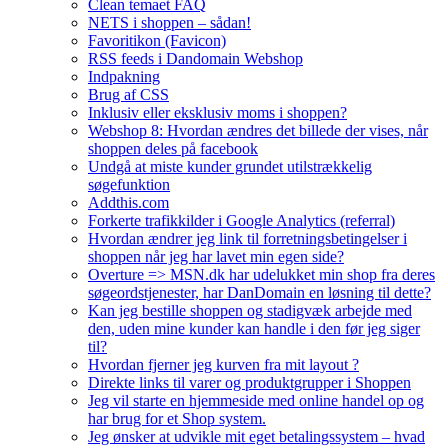
Clean temaet FAQ
NETS i shoppen – sådan!
Favoritikon (Favicon)
RSS feeds i Dandomain Webshop
Indpakning
Brug af CSS
Inklusiv eller eksklusiv moms i shoppen?
Webshop 8: Hvordan ændres det billede der vises, når
shoppen deles på facebook
Undgå at miste kunder grundet utilstrækkelig
søgefunktion
Addthis.com
Forkerte trafikkilder i Google Analytics (referral)
Hvordan ændrer jeg link til forretningsbetingelser i
shoppen når jeg har lavet min egen side?
Overture => MSN.dk har udelukket min shop fra deres
søgeordstjenester, har DanDomain en løsning til dette?
Kan jeg bestille shoppen og stadigvæk arbejde med
den, uden mine kunder kan handle i den før jeg siger
til?
Hvordan fjerner jeg kurven fra mit layout ?
Direkte links til varer og produktgrupper i Shoppen
Jeg vil starte en hjemmeside med online handel op og
har brug for et Shop system.
Jeg ønsker at udvikle mit eget betalingssystem – hvad