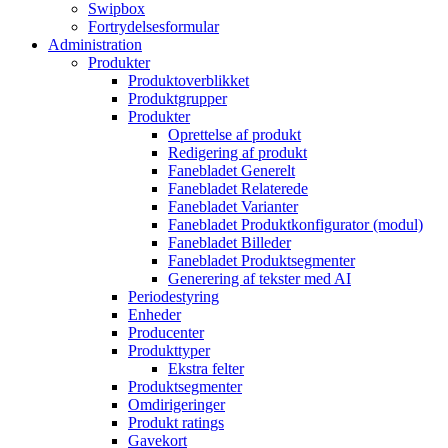
Swipbox
Fortrydelsesformular
Administration
Produkter
Produktoverblikket
Produktgrupper
Produkter
Oprettelse af produkt
Redigering af produkt
Fanebladet Generelt
Fanebladet Relaterede
Fanebladet Varianter
Fanebladet Produktkonfigurator (modul)
Fanebladet Billeder
Fanebladet Produktsegmenter
Generering af tekster med AI
Periodestyring
Enheder
Producenter
Produkttyper
Ekstra felter
Produktsegmenter
Omdirigeringer
Produkt ratings
Gavekort