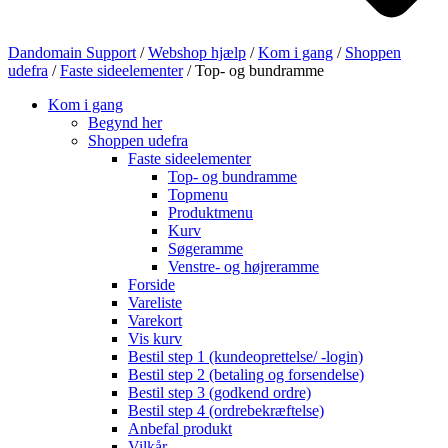
Dandomain Support
/
Webshop hjælp
/
Kom i gang
/
Shoppen
udefra
/
Faste sideelementer
/
Top- og bundramme
Kom i gang
Begynd her
Shoppen udefra
Faste sideelementer
Top- og bundramme
Topmenu
Produktmenu
Kurv
Søgeramme
Venstre- og højreramme
Forside
Vareliste
Varekort
Vis kurv
Bestil step 1 (kundeoprettelse/ -login)
Bestil step 2 (betaling og forsendelse)
Bestil step 3 (godkend ordre)
Bestil step 4 (ordrebekræftelse)
Anbefal produkt
Vilkår