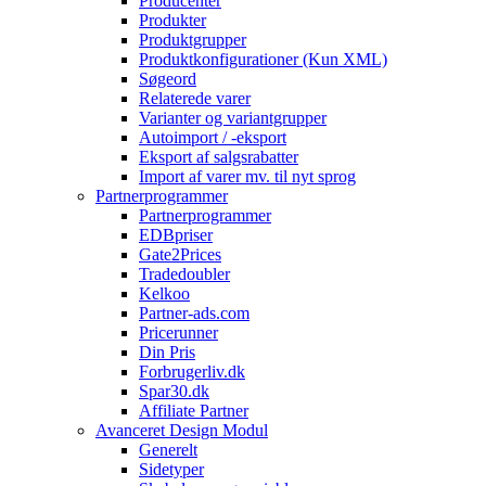
Producenter
Produkter
Produktgrupper
Produktkonfigurationer (Kun XML)
Søgeord
Relaterede varer
Varianter og variantgrupper
Autoimport / -eksport
Eksport af salgsrabatter
Import af varer mv. til nyt sprog
Partnerprogrammer
Partnerprogrammer
EDBpriser
Gate2Prices
Tradedoubler
Kelkoo
Partner-ads.com
Pricerunner
Din Pris
Forbrugerliv.dk
Spar30.dk
Affiliate Partner
Avanceret Design Modul
Generelt
Sidetyper