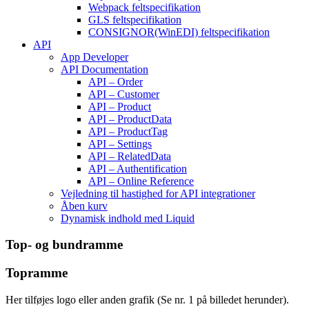
Webpack feltspecifikation
GLS feltspecifikation
CONSIGNOR(WinEDI) feltspecifikation
API
App Developer
API Documentation
API – Order
API – Customer
API – Product
API – ProductData
API – ProductTag
API – Settings
API – RelatedData
API – Authentification
API – Online Reference
Vejledning til hastighed for API integrationer
Åben kurv
Dynamisk indhold med Liquid
Top- og bundramme
Topramme
Her tilføjes logo eller anden grafik (Se nr. 1 på billedet herunder).