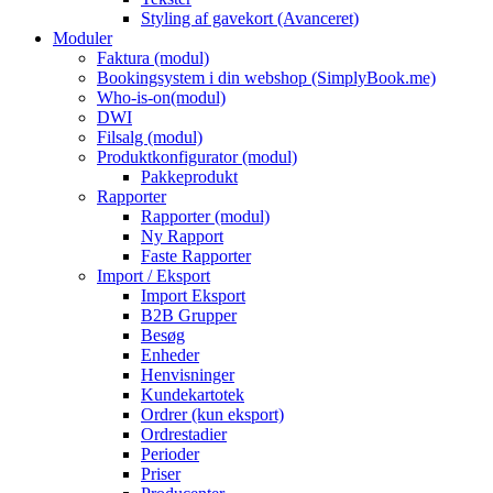
Styling af gavekort (Avanceret)
Moduler
Faktura (modul)
Bookingsystem i din webshop (SimplyBook.me)
Who-is-on(modul)
DWI
Filsalg (modul)
Produktkonfigurator (modul)
Pakkeprodukt
Rapporter
Rapporter (modul)
Ny Rapport
Faste Rapporter
Import / Eksport
Import Eksport
B2B Grupper
Besøg
Enheder
Henvisninger
Kundekartotek
Ordrer (kun eksport)
Ordrestadier
Perioder
Priser