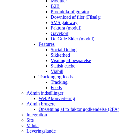
Moduler
B2B
Produktkonfigurator
Download af filer (Filsalg)
SMS gateway
Faktura (modul)
Gavekort
De Gule Sider (modul)
Features
Social Deling
Sikkerhed
Visning af besparelse
Statisk cache
Viabill
Tracking og feeds
Tracking
Feeds
Admin indstillinger
WebP konvertering
Admin brugere
Opsætning af to-faktor godkendelse (2FA)
Integration
Site
Valuta
Leveringslande