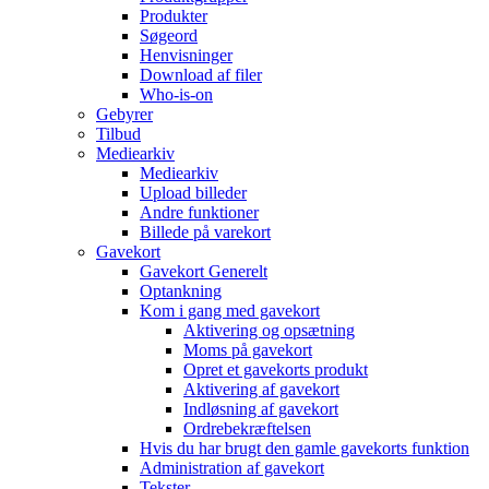
Produkter
Søgeord
Henvisninger
Download af filer
Who-is-on
Gebyrer
Tilbud
Mediearkiv
Mediearkiv
Upload billeder
Andre funktioner
Billede på varekort
Gavekort
Gavekort Generelt
Optankning
Kom i gang med gavekort
Aktivering og opsætning
Moms på gavekort
Opret et gavekorts produkt
Aktivering af gavekort
Indløsning af gavekort
Ordrebekræftelsen
Hvis du har brugt den gamle gavekorts funktion
Administration af gavekort
Tekster