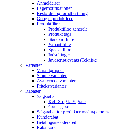
Anmeldelser
Lagernotifikationer
Restordre og forudbestilling
Google produktfeed
Produktfiltre
Produktfiltre generelt
Produkt tags
Standard filtre
Variant filtre
Special filtre
Indstillinger
Javascript events (Teknisk)
Varianter
Variantgrupper
Simple varianter
Avancerede varianter
Fritekstvarianter
Rabatter
Salgsrabat
Køb X og få Y gratis
Gratis gave
Salgsrabat for produkter med typemoms
Kunderabat
Betalingsmetoderabat
Rabatkoder