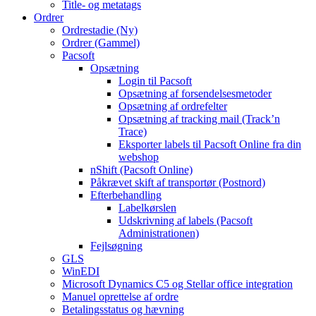
Title- og metatags
Ordrer
Ordrestadie (Ny)
Ordrer (Gammel)
Pacsoft
Opsætning
Login til Pacsoft
Opsætning af forsendelsesmetoder
Opsætning af ordrefelter
Opsætning af tracking mail (Track’n
Trace)
Eksporter labels til Pacsoft Online fra din
webshop
nShift (Pacsoft Online)
Påkrævet skift af transportør (Postnord)
Efterbehandling
Labelkørslen
Udskrivning af labels (Pacsoft
Administrationen)
Fejlsøgning
GLS
WinEDI
Microsoft Dynamics C5 og Stellar office integration
Manuel oprettelse af ordre
Betalingsstatus og hævning