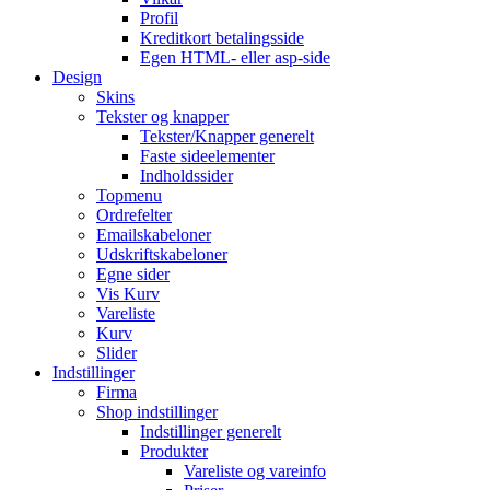
Profil
Kreditkort betalingsside
Egen HTML- eller asp-side
Design
Skins
Tekster og knapper
Tekster/Knapper generelt
Faste sideelementer
Indholdssider
Topmenu
Ordrefelter
Emailskabeloner
Udskriftskabeloner
Egne sider
Vis Kurv
Vareliste
Kurv
Slider
Indstillinger
Firma
Shop indstillinger
Indstillinger generelt
Produkter
Vareliste og vareinfo