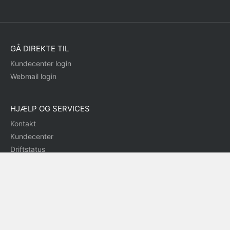
GÅ DIREKTE TIL
Kundecenter login
Webmail login
HJÆLP OG SERVICES
Kontakt
Kundecenter
Driftstatus
Fjernsupport
Bloggen
Supportsiden
DANDOMAIN