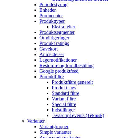
Periodestyring
Enheder
Producenter
Produkttyper
Ekstra felter
Produktsegmenter
Omdirigeringer
Produkt ratings
Gavekort
Anmeldelser
Lagernotifikationer
Restordre og forudbestilling
Google produktfeed
Produktfiltre
Produktfiltre generelt
Produkt tags
Standard filtre
Variant filtre
Special filtre
Indstillinger
Javascript events (Teknisk)
Varianter
Variantgrupper
Simple varianter
Avancerede varianter