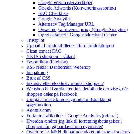
Google Webmasterværktøjer
Google Adwords (Konverteringssporing)
SEO Checkliste
Google Analytics
Alternativ Tag Manager URL
Opsætning af reverse proxy (Google Analytics)
Opret datafeed i Google Merchant Center
Trustpilot
Upload af produktbilleder ifbm. produktimport
Clean temaet FAQ
NETS i shoppen – sådan!
Favoritikon (Favicon)
RSS feeds i Dandomain Webshop
Indpakning
Brug af CSS
Inklusiv eller eksklusiv moms i shoppen?
Webshop 8: Hvordan ændres det billede der vises, når
shoppen deles på facebook
Undgå at miste kunder grundet utilstrækkelig
søgefunktion
Addthis.com
Forkerte trafikkilder i Google Analytics (referral)
Hvordan ændrer jeg link til forretningsbetingelser i
shoppen når jeg har lavet min egen side?
Overture => MSN.dk har udelukket min shop fra deres