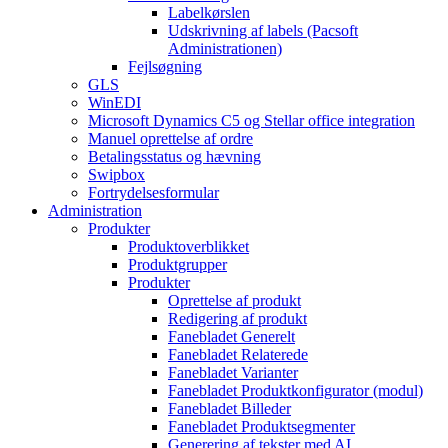
Labelkørslen
Udskrivning af labels (Pacsoft
Administrationen)
Fejlsøgning
GLS
WinEDI
Microsoft Dynamics C5 og Stellar office integration
Manuel oprettelse af ordre
Betalingsstatus og hævning
Swipbox
Fortrydelsesformular
Administration
Produkter
Produktoverblikket
Produktgrupper
Produkter
Oprettelse af produkt
Redigering af produkt
Fanebladet Generelt
Fanebladet Relaterede
Fanebladet Varianter
Fanebladet Produktkonfigurator (modul)
Fanebladet Billeder
Fanebladet Produktsegmenter
Generering af tekster med AI