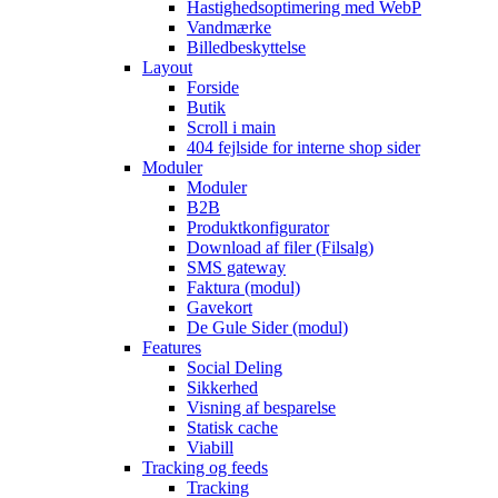
Hastighedsoptimering med WebP
Vandmærke
Billedbeskyttelse
Layout
Forside
Butik
Scroll i main
404 fejlside for interne shop sider
Moduler
Moduler
B2B
Produktkonfigurator
Download af filer (Filsalg)
SMS gateway
Faktura (modul)
Gavekort
De Gule Sider (modul)
Features
Social Deling
Sikkerhed
Visning af besparelse
Statisk cache
Viabill
Tracking og feeds
Tracking