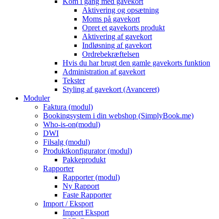
Kom i gang med gavekort
Aktivering og opsætning
Moms på gavekort
Opret et gavekorts produkt
Aktivering af gavekort
Indløsning af gavekort
Ordrebekræftelsen
Hvis du har brugt den gamle gavekorts funktion
Administration af gavekort
Tekster
Styling af gavekort (Avanceret)
Moduler
Faktura (modul)
Bookingsystem i din webshop (SimplyBook.me)
Who-is-on(modul)
DWI
Filsalg (modul)
Produktkonfigurator (modul)
Pakkeprodukt
Rapporter
Rapporter (modul)
Ny Rapport
Faste Rapporter
Import / Eksport
Import Eksport