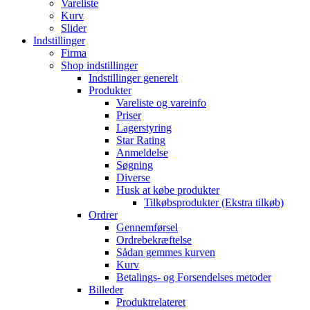
Vareliste
Kurv
Slider
Indstillinger
Firma
Shop indstillinger
Indstillinger generelt
Produkter
Vareliste og vareinfo
Priser
Lagerstyring
Star Rating
Anmeldelse
Søgning
Diverse
Husk at købe produkter
Tilkøbsprodukter (Ekstra tilkøb)
Ordrer
Gennemførsel
Ordrebekræftelse
Sådan gemmes kurven
Kurv
Betalings- og Forsendelses metoder
Billeder
Produktrelateret