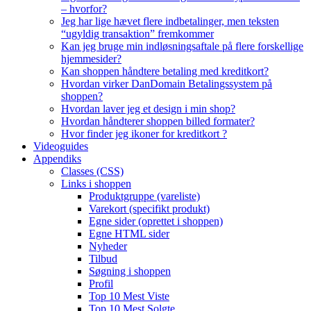
– hvorfor?
Jeg har lige hævet flere indbetalinger, men teksten
“ugyldig transaktion” fremkommer
Kan jeg bruge min indløsningsaftale på flere forskellige
hjemmesider?
Kan shoppen håndtere betaling med kreditkort?
Hvordan virker DanDomain Betalingssystem på
shoppen?
Hvordan laver jeg et design i min shop?
Hvordan håndterer shoppen billed formater?
Hvor finder jeg ikoner for kreditkort ?
Videoguides
Appendiks
Classes (CSS)
Links i shoppen
Produktgruppe (vareliste)
Varekort (specifikt produkt)
Egne sider (oprettet i shoppen)
Egne HTML sider
Nyheder
Tilbud
Søgning i shoppen
Profil
Top 10 Mest Viste
Top 10 Mest Solgte