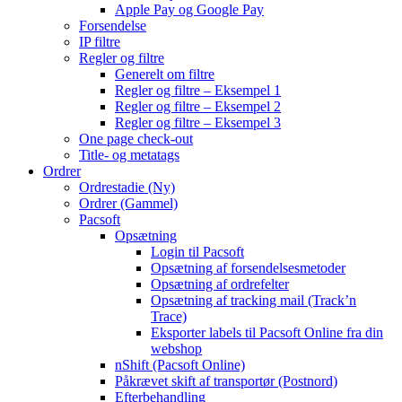
Apple Pay og Google Pay
Forsendelse
IP filtre
Regler og filtre
Generelt om filtre
Regler og filtre – Eksempel 1
Regler og filtre – Eksempel 2
Regler og filtre – Eksempel 3
One page check-out
Title- og metatags
Ordrer
Ordrestadie (Ny)
Ordrer (Gammel)
Pacsoft
Opsætning
Login til Pacsoft
Opsætning af forsendelsesmetoder
Opsætning af ordrefelter
Opsætning af tracking mail (Track’n
Trace)
Eksporter labels til Pacsoft Online fra din
webshop
nShift (Pacsoft Online)
Påkrævet skift af transportør (Postnord)
Efterbehandling