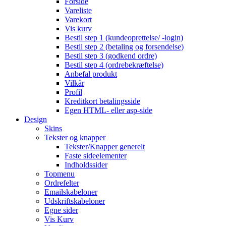
Forside
Vareliste
Varekort
Vis kurv
Bestil step 1 (kundeoprettelse/ -login)
Bestil step 2 (betaling og forsendelse)
Bestil step 3 (godkend ordre)
Bestil step 4 (ordrebekræftelse)
Anbefal produkt
Vilkår
Profil
Kreditkort betalingsside
Egen HTML- eller asp-side
Design
Skins
Tekster og knapper
Tekster/Knapper generelt
Faste sideelementer
Indholdssider
Topmenu
Ordrefelter
Emailskabeloner
Udskriftskabeloner
Egne sider
Vis Kurv