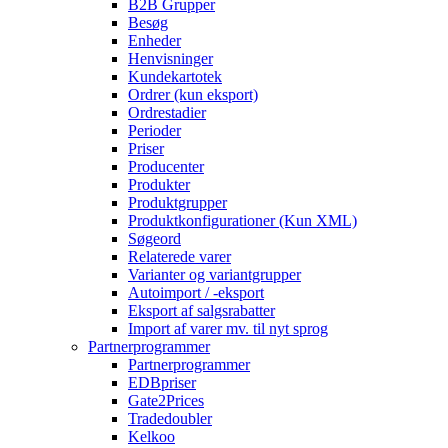
B2B Grupper
Besøg
Enheder
Henvisninger
Kundekartotek
Ordrer (kun eksport)
Ordrestadier
Perioder
Priser
Producenter
Produkter
Produktgrupper
Produktkonfigurationer (Kun XML)
Søgeord
Relaterede varer
Varianter og variantgrupper
Autoimport / -eksport
Eksport af salgsrabatter
Import af varer mv. til nyt sprog
Partnerprogrammer
Partnerprogrammer
EDBpriser
Gate2Prices
Tradedoubler
Kelkoo