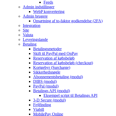
Feeds
Admin indstillinger
WebP konvertering
Admin brugere
Opsætning af to-faktor godkendelse (2FA)
Integration
Site
Valuta
Leveringslande
Betaling
Betalingsmetoder
Skift til PayPal med OnPay
Reservation af købsbeløb
Reservation af købsbeløb (checkout)
Kortgebyr (Surcharge)
Sikkerhedsnøgle
Abonnementsbetaling (modul)
DIBS (modul)
PayPal (modul)
Betalings API (modul)
Eksempel script til Betalings API
3-D Secure (modul)
Fejlfinding
Viabill
MobilePay Online