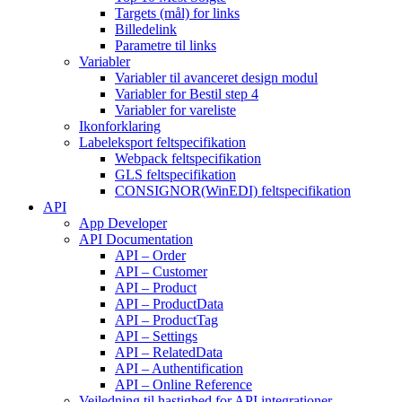
Targets (mål) for links
Billedelink
Parametre til links
Variabler
Variabler til avanceret design modul
Variabler for Bestil step 4
Variabler for vareliste
Ikonforklaring
Labeleksport feltspecifikation
Webpack feltspecifikation
GLS feltspecifikation
CONSIGNOR(WinEDI) feltspecifikation
API
App Developer
API Documentation
API – Order
API – Customer
API – Product
API – ProductData
API – ProductTag
API – Settings
API – RelatedData
API – Authentification
API – Online Reference
Vejledning til hastighed for API integrationer