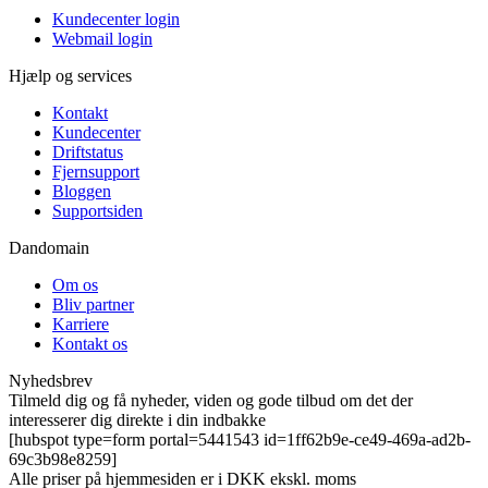
Kundecenter login
Webmail login
Hjælp og services
Kontakt
Kundecenter
Driftstatus
Fjernsupport
Bloggen
Supportsiden
Dandomain
Om os
Bliv partner
Karriere
Kontakt os
Nyhedsbrev
Tilmeld dig og få nyheder, viden og gode tilbud om det der
interesserer dig direkte i din indbakke
[hubspot type=form portal=5441543 id=1ff62b9e-ce49-469a-ad2b-
69c3b98e8259]
Alle priser på hjemmesiden er i DKK ekskl. moms