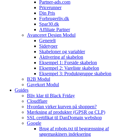
Partner-ads.com
Pricerunner
Din Pris
Forbrugerliv.dk
Spar30.dk
Affiliate Partner
Avanceret Design Modul
Generelt
Sidetyper
Skabeloner og variabler
Aktivering af skabelon
Eksempel 1: Forside skabelon
Eksempel 2: Vareliste skabelon
Eksempel 3: Produktgruppe skabelon
B2B Modul
Gavekort Modul
Guides
Bliv klar til Black Friday
Cloudflare
Hvordan virker kurven på shoppen?
Mærkning af produkter (GPSR og CLP)
SSL certifikat til DanDomain webshop
Google
Brug af robots.txt til begrænsning af
søgemaskiners indeksering