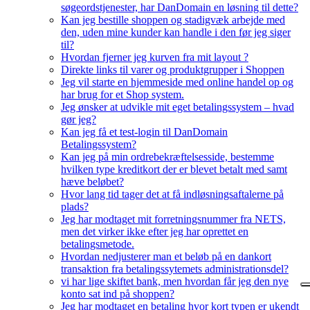
søgeordstjenester, har DanDomain en løsning til dette?
Kan jeg bestille shoppen og stadigvæk arbejde med
den, uden mine kunder kan handle i den før jeg siger
til?
Hvordan fjerner jeg kurven fra mit layout ?
Direkte links til varer og produktgrupper i Shoppen
Jeg vil starte en hjemmeside med online handel op og
har brug for et Shop system.
Jeg ønsker at udvikle mit eget betalingssystem – hvad
gør jeg?
Kan jeg få et test-login til DanDomain
Betalingssystem?
Kan jeg på min ordrebekræftelsesside, bestemme
hvilken type kreditkort der er blevet betalt med samt
hæve beløbet?
Hvor lang tid tager det at få indløsningsaftalerne på
plads?
Jeg har modtaget mit forretningsnummer fra NETS,
men det virker ikke efter jeg har oprettet en
betalingsmetode.
Hvordan nedjusterer man et beløb på en dankort
transaktion fra betalingssytemets administrationsdel?
vi har lige skiftet bank, men hvordan får jeg den nye
konto sat ind på shoppen?
Jeg har modtaget en betaling hvor kort typen er ukendt