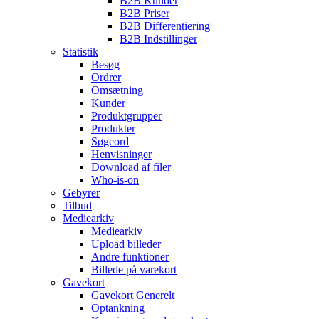
B2B Kunder
B2B Priser
B2B Differentiering
B2B Indstillinger
Statistik
Besøg
Ordrer
Omsætning
Kunder
Produktgrupper
Produkter
Søgeord
Henvisninger
Download af filer
Who-is-on
Gebyrer
Tilbud
Mediearkiv
Mediearkiv
Upload billeder
Andre funktioner
Billede på varekort
Gavekort
Gavekort Generelt
Optankning