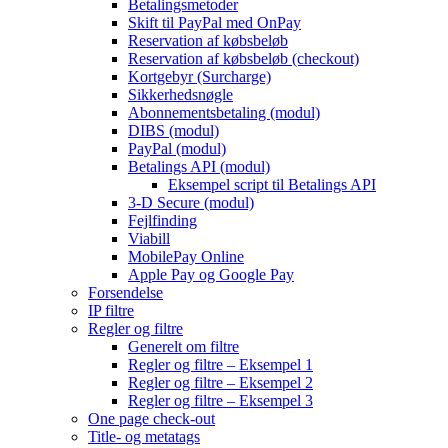
Betalingsmetoder
Skift til PayPal med OnPay
Reservation af købsbeløb
Reservation af købsbeløb (checkout)
Kortgebyr (Surcharge)
Sikkerhedsnøgle
Abonnementsbetaling (modul)
DIBS (modul)
PayPal (modul)
Betalings API (modul)
Eksempel script til Betalings API
3-D Secure (modul)
Fejlfinding
Viabill
MobilePay Online
Apple Pay og Google Pay
Forsendelse
IP filtre
Regler og filtre
Generelt om filtre
Regler og filtre – Eksempel 1
Regler og filtre – Eksempel 2
Regler og filtre – Eksempel 3
One page check-out
Title- og metatags