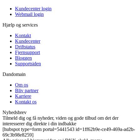
Kundecenter login
Webmail login
Hjælp og services
Kontakt
Kundecenter
Driftstatus
Fjernsupport
Bloggen
Supportsiden
Dandomain
Om os
Bliv partner
Karriere
Kontakt os
Nyhedsbrev
Tilmeld dig og få nyheder, viden og gode tilbud om det der
interesserer dig direkte i din indbakke
[hubspot type=form portal=5441543 id=1ff62b9e-ce49-469a-ad2b-
69c3b98e8259]