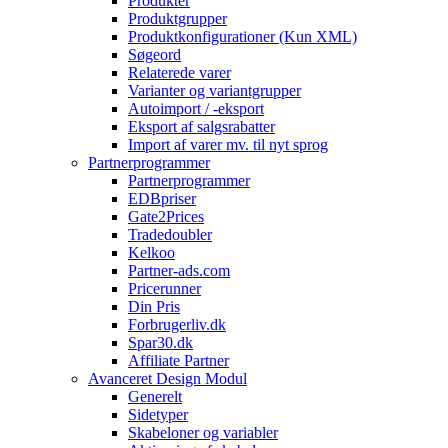
Produkter
Produktgrupper
Produktkonfigurationer (Kun XML)
Søgeord
Relaterede varer
Varianter og variantgrupper
Autoimport / -eksport
Eksport af salgsrabatter
Import af varer mv. til nyt sprog
Partnerprogrammer
Partnerprogrammer
EDBpriser
Gate2Prices
Tradedoubler
Kelkoo
Partner-ads.com
Pricerunner
Din Pris
Forbrugerliv.dk
Spar30.dk
Affiliate Partner
Avanceret Design Modul
Generelt
Sidetyper
Skabeloner og variabler