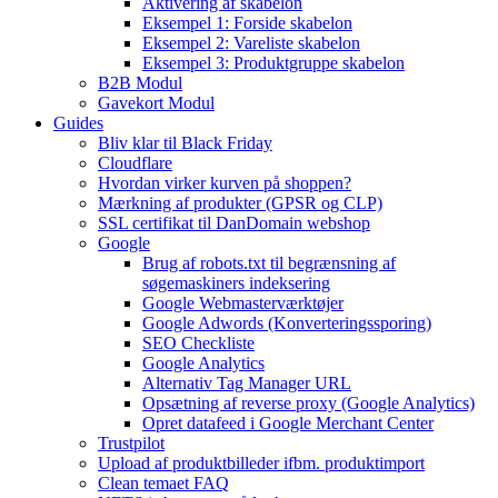
Aktivering af skabelon
Eksempel 1: Forside skabelon
Eksempel 2: Vareliste skabelon
Eksempel 3: Produktgruppe skabelon
B2B Modul
Gavekort Modul
Guides
Bliv klar til Black Friday
Cloudflare
Hvordan virker kurven på shoppen?
Mærkning af produkter (GPSR og CLP)
SSL certifikat til DanDomain webshop
Google
Brug af robots.txt til begrænsning af
søgemaskiners indeksering
Google Webmasterværktøjer
Google Adwords (Konverteringssporing)
SEO Checkliste
Google Analytics
Alternativ Tag Manager URL
Opsætning af reverse proxy (Google Analytics)
Opret datafeed i Google Merchant Center
Trustpilot
Upload af produktbilleder ifbm. produktimport
Clean temaet FAQ