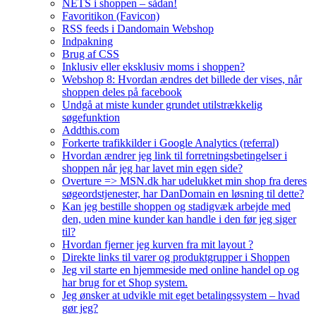
NETS i shoppen – sådan!
Favoritikon (Favicon)
RSS feeds i Dandomain Webshop
Indpakning
Brug af CSS
Inklusiv eller eksklusiv moms i shoppen?
Webshop 8: Hvordan ændres det billede der vises, når
shoppen deles på facebook
Undgå at miste kunder grundet utilstrækkelig
søgefunktion
Addthis.com
Forkerte trafikkilder i Google Analytics (referral)
Hvordan ændrer jeg link til forretningsbetingelser i
shoppen når jeg har lavet min egen side?
Overture => MSN.dk har udelukket min shop fra deres
søgeordstjenester, har DanDomain en løsning til dette?
Kan jeg bestille shoppen og stadigvæk arbejde med
den, uden mine kunder kan handle i den før jeg siger
til?
Hvordan fjerner jeg kurven fra mit layout ?
Direkte links til varer og produktgrupper i Shoppen
Jeg vil starte en hjemmeside med online handel op og
har brug for et Shop system.
Jeg ønsker at udvikle mit eget betalingssystem – hvad
gør jeg?