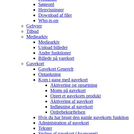
Søgeord
Henvisninger
Download af filer
Who-is-on
Gebyrer
Tilbud
Mediearkiv
Mediearkiv
Upload billeder
Andre funktioner
Billede på varekort
Gavekort
Gavekort Generelt
Optankning
Kom i gang med gavekort
Aktivering og opsætning
Moms på gavekort
Opret et gavekorts produkt
Aktivering af gavekort
Indløsning af gavekort
Ordrebekræftelsen
Hvis du har brugt den gamle gavekorts funktion
Administration af gavekort
Tekster
Styling af gavekort (Avanceret)