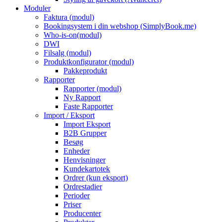
Moduler
Faktura (modul)
Bookingsystem i din webshop (SimplyBook.me)
Who-is-on(modul)
DWI
Filsalg (modul)
Produktkonfigurator (modul)
Pakkeprodukt
Rapporter
Rapporter (modul)
Ny Rapport
Faste Rapporter
Import / Eksport
Import Eksport
B2B Grupper
Besøg
Enheder
Henvisninger
Kundekartotek
Ordrer (kun eksport)
Ordrestadier
Perioder
Priser
Producenter