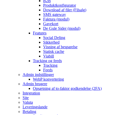
B2B
Produktkonfigurator
Download af filer (Filsalg)
SMS gateway
Faktura (modul)
Gavekort
De Gule Sider (modul)
Features
Social Deling
Sikkerhed
Visning af besparelse
Statisk cache
Viabill
Tracking og feeds
Tracking
Feeds
Admin indstillinger
WebP konvertering
Admin brugere
Opsætning af to-faktor godkendelse (2FA)
Integration
Site
Valuta
Leveringslande
Betaling