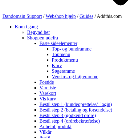
Dandomain Support
/
Webshop hjælp
/
Guides
/
Addthis.com
Kom i gang
Begynd her
Shoppen udefra
Faste sideelementer
Top- og bundramme
Topmenu
Produktmenu
Kurv
Søgeramme
Venstre- og højreramme
Forside
Vareliste
Varekort
Vis kurv
Bestil step 1 (kundeoprettelse/ -login)
Bestil step 2 (betaling og forsendelse)
Bestil step 3 (godkend ordre)
Bestil step 4 (ordrebekræftelse)
Anbefal produkt
Vilkår
Profil