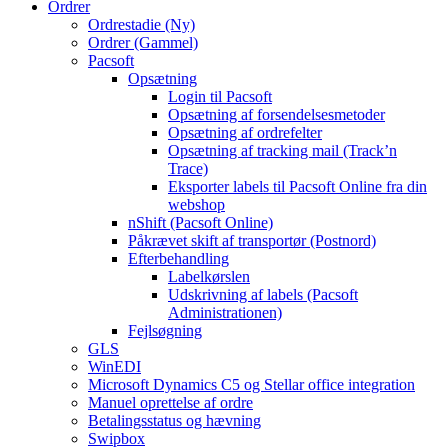
Ordrer
Ordrestadie (Ny)
Ordrer (Gammel)
Pacsoft
Opsætning
Login til Pacsoft
Opsætning af forsendelsesmetoder
Opsætning af ordrefelter
Opsætning af tracking mail (Track’n
Trace)
Eksporter labels til Pacsoft Online fra din
webshop
nShift (Pacsoft Online)
Påkrævet skift af transportør (Postnord)
Efterbehandling
Labelkørslen
Udskrivning af labels (Pacsoft
Administrationen)
Fejlsøgning
GLS
WinEDI
Microsoft Dynamics C5 og Stellar office integration
Manuel oprettelse af ordre
Betalingsstatus og hævning
Swipbox