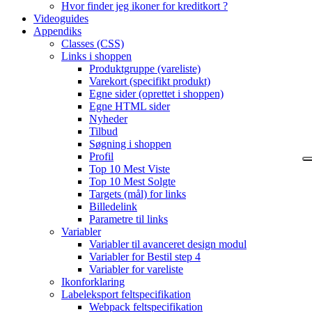
Hvor finder jeg ikoner for kreditkort ?
Videoguides
Appendiks
Classes (CSS)
Links i shoppen
Produktgruppe (vareliste)
Varekort (specifikt produkt)
Egne sider (oprettet i shoppen)
Egne HTML sider
Nyheder
Tilbud
Søgning i shoppen
Profil
Top 10 Mest Viste
Top 10 Mest Solgte
Targets (mål) for links
Billedelink
Parametre til links
Variabler
Variabler til avanceret design modul
Variabler for Bestil step 4
Variabler for vareliste
Ikonforklaring
Labeleksport feltspecifikation
Webpack feltspecifikation