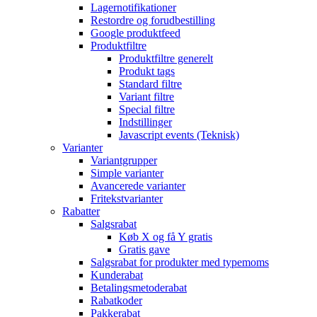
Lagernotifikationer
Restordre og forudbestilling
Google produktfeed
Produktfiltre
Produktfiltre generelt
Produkt tags
Standard filtre
Variant filtre
Special filtre
Indstillinger
Javascript events (Teknisk)
Varianter
Variantgrupper
Simple varianter
Avancerede varianter
Fritekstvarianter
Rabatter
Salgsrabat
Køb X og få Y gratis
Gratis gave
Salgsrabat for produkter med typemoms
Kunderabat
Betalingsmetoderabat
Rabatkoder
Pakkerabat