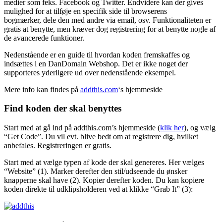
medier som feks. Facebook og Twitter. Endvidere kan der gives
mulighed for at tilføje en specifik side til browserens
bogmærker, dele den med andre via email, osv. Funktionaliteten er
gratis at benytte, men kræver dog registrering for at benytte nogle af
de avancerede funktioner.
Nedenstående er en guide til hvordan koden fremskaffes og
indsættes i en DanDomain Webshop. Det er ikke noget der
supporteres yderligere ud over nedenstående eksempel.
Mere info kan findes på
addthis.com
‘s hjemmeside
Find koden der skal benyttes
Start med at gå ind på addthis.com’s hjemmeside (
klik her
), og vælg
“Get Code”. Du vil evt. blive bedt om at registrere dig, hvilket
anbefales. Registreringen er gratis.
Start med at vælge typen af kode der skal genereres. Her vælges
“Website” (1). Marker derefter den stil/udseende du ønsker
knapperne skal have (2). Kopier derefter koden. Du kan kopiere
koden direkte til udklipsholderen ved at klikke “Grab It” (3):