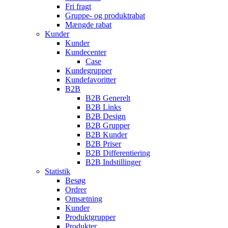
Fri fragt
Gruppe- og produktrabat
Mængde rabat
Kunder
Kunder
Kundecenter
Case
Kundegrupper
Kundefavoritter
B2B
B2B Generelt
B2B Links
B2B Design
B2B Grupper
B2B Kunder
B2B Priser
B2B Differentiering
B2B Indstillinger
Statistik
Besøg
Ordrer
Omsætning
Kunder
Produktgrupper
Produkter