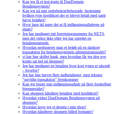
Kan jeg få et test-login til DanDomain
Betalingssystem?
Kan jeg på min ordrebekræftelsesside, bestemme
hvilken type kreditkort der er blevet betalt med samt
hæve beløbet?
Hvor lang tid tager det at få indløsningsaftalerne på
plads?
Jeg har modtaget mit forretningsnummer fra NETS,
men det virker ikke efter jeg har oprettet en
betalingsmetode.
Hvordan nedjusterer man et beløb på en dankort
transaktion fra betalingssytemets administrationsdel?
vi har lige skiftet bank, men hvordan får jeg den nye
konto sat ind på shoppen?
Jeg har modtaget en betaling hvor kort typen er ukendt
– hvorfor?
Jeg har lige hævet flere indbetalinger, men teksten
“ugyldig transaktion” fremkommer
Kan jeg bruge min indløsningsaftale på flere forskellige
hjemmesider?
Kan shoppen håndtere betaling med kreditkort?
Hvordan virker DanDomain Betalingssystem på
shoppen?
Hvordan laver jeg et design i min shop?
Hvordan håndterer shoppen billed formater?