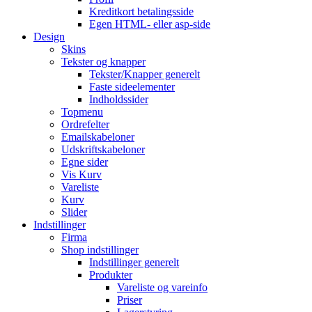
Kreditkort betalingsside
Egen HTML- eller asp-side
Design
Skins
Tekster og knapper
Tekster/Knapper generelt
Faste sideelementer
Indholdssider
Topmenu
Ordrefelter
Emailskabeloner
Udskriftskabeloner
Egne sider
Vis Kurv
Vareliste
Kurv
Slider
Indstillinger
Firma
Shop indstillinger
Indstillinger generelt
Produkter
Vareliste og vareinfo
Priser