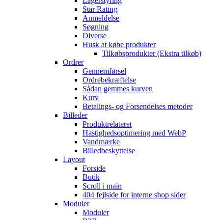
Lagerstyring
Star Rating
Anmeldelse
Søgning
Diverse
Husk at købe produkter
Tilkøbsprodukter (Ekstra tilkøb)
Ordrer
Gennemførsel
Ordrebekræftelse
Sådan gemmes kurven
Kurv
Betalings- og Forsendelses metoder
Billeder
Produktrelateret
Hastighedsoptimering med WebP
Vandmærke
Billedbeskyttelse
Layout
Forside
Butik
Scroll i main
404 fejlside for interne shop sider
Moduler
Moduler