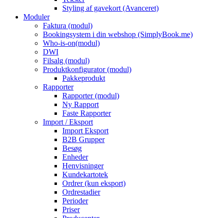
Styling af gavekort (Avanceret)
Moduler
Faktura (modul)
Bookingsystem i din webshop (SimplyBook.me)
Who-is-on(modul)
DWI
Filsalg (modul)
Produktkonfigurator (modul)
Pakkeprodukt
Rapporter
Rapporter (modul)
Ny Rapport
Faste Rapporter
Import / Eksport
Import Eksport
B2B Grupper
Besøg
Enheder
Henvisninger
Kundekartotek
Ordrer (kun eksport)
Ordrestadier
Perioder
Priser