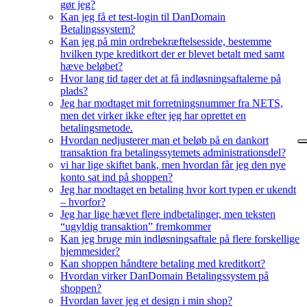
gør jeg?
Kan jeg få et test-login til DanDomain
Betalingssystem?
Kan jeg på min ordrebekræftelsesside, bestemme
hvilken type kreditkort der er blevet betalt med samt
hæve beløbet?
Hvor lang tid tager det at få indløsningsaftalerne på
plads?
Jeg har modtaget mit forretningsnummer fra NETS,
men det virker ikke efter jeg har oprettet en
betalingsmetode.
Hvordan nedjusterer man et beløb på en dankort
transaktion fra betalingssytemets administrationsdel?
vi har lige skiftet bank, men hvordan får jeg den nye
konto sat ind på shoppen?
Jeg har modtaget en betaling hvor kort typen er ukendt
– hvorfor?
Jeg har lige hævet flere indbetalinger, men teksten
“ugyldig transaktion” fremkommer
Kan jeg bruge min indløsningsaftale på flere forskellige
hjemmesider?
Kan shoppen håndtere betaling med kreditkort?
Hvordan virker DanDomain Betalingssystem på
shoppen?
Hvordan laver jeg et design i min shop?