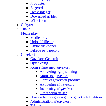
Produkter
Søgeord
Henvisninger
Download af filer
Who-is-on
Gebyrer
Tilbud
Mediearkiv
Mediearkiv
Upload billeder
Andre funktioner
Billede på varekort
Gavekort
Gavekort Generelt
Optankning
Kom i gang med gavekort
Aktivering og opsætning
Moms på gavekort
Opret et gavekorts produkt
Aktivering af gavekort
Indløsning af gavekort
Ordrebekræftelsen
Hvis du har brugt den gamle gavekorts funktion
Administration af gavekort
Tekster