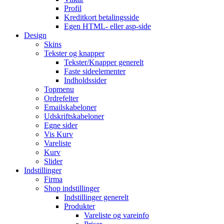
Profil
Kreditkort betalingsside
Egen HTML- eller asp-side
Design
Skins
Tekster og knapper
Tekster/Knapper generelt
Faste sideelementer
Indholdssider
Topmenu
Ordrefelter
Emailskabeloner
Udskriftskabeloner
Egne sider
Vis Kurv
Vareliste
Kurv
Slider
Indstillinger
Firma
Shop indstillinger
Indstillinger generelt
Produkter
Vareliste og vareinfo