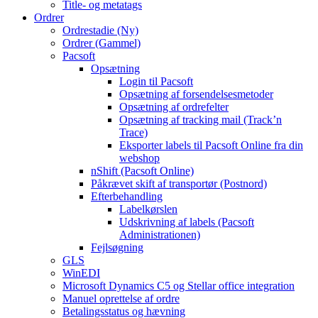
Title- og metatags
Ordrer
Ordrestadie (Ny)
Ordrer (Gammel)
Pacsoft
Opsætning
Login til Pacsoft
Opsætning af forsendelsesmetoder
Opsætning af ordrefelter
Opsætning af tracking mail (Track’n
Trace)
Eksporter labels til Pacsoft Online fra din
webshop
nShift (Pacsoft Online)
Påkrævet skift af transportør (Postnord)
Efterbehandling
Labelkørslen
Udskrivning af labels (Pacsoft
Administrationen)
Fejlsøgning
GLS
WinEDI
Microsoft Dynamics C5 og Stellar office integration
Manuel oprettelse af ordre
Betalingsstatus og hævning