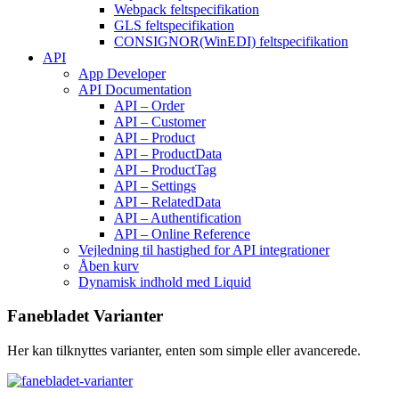
Webpack feltspecifikation
GLS feltspecifikation
CONSIGNOR(WinEDI) feltspecifikation
API
App Developer
API Documentation
API – Order
API – Customer
API – Product
API – ProductData
API – ProductTag
API – Settings
API – RelatedData
API – Authentification
API – Online Reference
Vejledning til hastighed for API integrationer
Åben kurv
Dynamisk indhold med Liquid
Fanebladet Varianter
Her kan tilknyttes varianter, enten som simple eller avancerede.