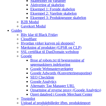
Skabeloner og variabler
Aktivering af skabelon
Eksempel 1: Forside skabelon
Eksempel 2: Vareliste skabelon
Eksempel 3: Produktgruppe skabelon
B2B Modul
Gavekort Modul
Guides
Bliv klar til Black Friday
Cloudflare
Hvordan virker kurven på shoppen?
Mærkning af produkter (GPSR og CLP)
SSL certifikat til DanDomain webshop
Google
Brug af robots.txt til begrænsning af
søgemaskiners indeksering
Google Webmasterværktøjer
Google Adwords (Konverteringssporing)
SEO Checkliste
Google Analytics
Alternativ Tag Manager URL
Opsætning af reverse proxy (Google Analytics)
Opret datafeed i Google Merchant Center
Trustpilot
Upload af produktbilleder ifbm. produktimport