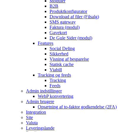
Moduler
B2B
Produktkonfigurator
Download af filer (Filsalg)
SMS gateway
Faktura (modul)
Gavekort
De Gule Sider (modul)
Features
Social Deling
Sikkerhed
Visning af besparelse
Statisk cache
Viabill
Tracking og feeds
Tracking
Feeds
Admin indstillinger
WebP konvertering
Admin brugere
Opsætning af to-faktor godkendelse (2FA)
Integration
Site
Valuta
Leveringslande