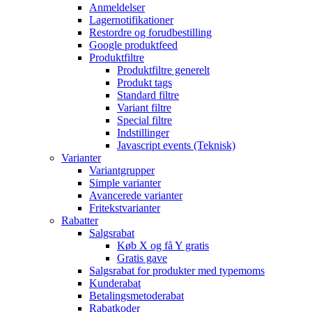
Anmeldelser
Lagernotifikationer
Restordre og forudbestilling
Google produktfeed
Produktfiltre
Produktfiltre generelt
Produkt tags
Standard filtre
Variant filtre
Special filtre
Indstillinger
Javascript events (Teknisk)
Varianter
Variantgrupper
Simple varianter
Avancerede varianter
Fritekstvarianter
Rabatter
Salgsrabat
Køb X og få Y gratis
Gratis gave
Salgsrabat for produkter med typemoms
Kunderabat
Betalingsmetoderabat
Rabatkoder