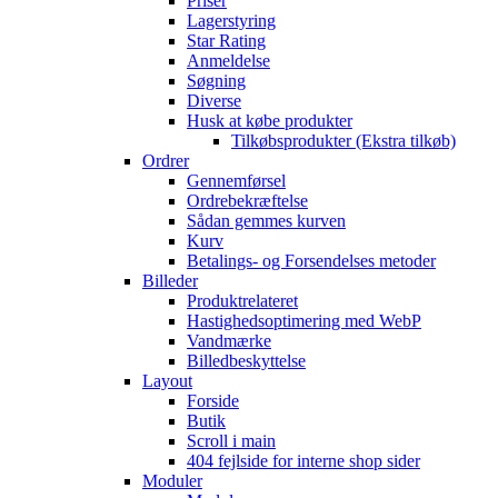
Priser
Lagerstyring
Star Rating
Anmeldelse
Søgning
Diverse
Husk at købe produkter
Tilkøbsprodukter (Ekstra tilkøb)
Ordrer
Gennemførsel
Ordrebekræftelse
Sådan gemmes kurven
Kurv
Betalings- og Forsendelses metoder
Billeder
Produktrelateret
Hastighedsoptimering med WebP
Vandmærke
Billedbeskyttelse
Layout
Forside
Butik
Scroll i main
404 fejlside for interne shop sider
Moduler