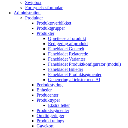
Swipbox
Fortrydelsesformular
Administration
Produkter
Produktoverblikket
Produktgrupper
Produkter
Oprettelse af produkt
Redigering af produkt
Fanebladet Generelt
Fanebladet Relaterede
Fanebladet Varianter
Fanebladet Produktkonfigurator (modul)
Fanebladet Billeder
Fanebladet Produktsegmenter
Generering af tekster med AI
Periodestyring
Enheder
Producenter
Produkttyper
Ekstra felter
Produktsegmenter
Omdirigeringer
Produkt ratings
Gavekort