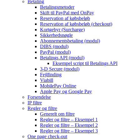
Betaling
Betalingsmetoder
Skift til PayPal med OnPay
Reservation af købsbeløb
Reservation af købsbeløb (checkout)
Kortgebyr (Surcharge)
Sikkerhedsnøgle
Abonnementsbetaling (modul)
DIBS (modul)
PayPal (modul)
Betalings API (modul)
Eksempel script til Betalings API
3-D Secure (modul)
Fejlfinding
Viabill
MobilePay Online
Apple Pay og Google Pay
Forsendelse
IP filtre
Regler og filtre
Generelt om filtre
Regler og filtre – Eksempel 1
Regler og filtre – Eksempel 2
Regler og filtre – Eksempel 3
One page check-out