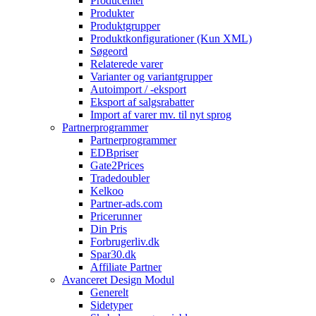
Producenter
Produkter
Produktgrupper
Produktkonfigurationer (Kun XML)
Søgeord
Relaterede varer
Varianter og variantgrupper
Autoimport / -eksport
Eksport af salgsrabatter
Import af varer mv. til nyt sprog
Partnerprogrammer
Partnerprogrammer
EDBpriser
Gate2Prices
Tradedoubler
Kelkoo
Partner-ads.com
Pricerunner
Din Pris
Forbrugerliv.dk
Spar30.dk
Affiliate Partner
Avanceret Design Modul
Generelt
Sidetyper