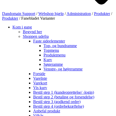
Dandomain Support
/
Webshop hjælp
/
Administration
/
Produkter
/
Produkter
/
Fanebladet Varianter
Kom i gang
Begynd her
Shoppen udefra
Faste sideelementer
Top- og bundramme
Topmenu
Produktmenu
Kurv
Søgeramme
Venstre- og højreramme
Forside
Vareliste
Varekort
Vis kurv
Bestil step 1 (kundeoprettelse/ -login)
Bestil step 2 (betaling og forsendelse)
Bestil step 3 (godkend ordre)
Bestil step 4 (ordrebekræftelse)
Anbefal produkt
Vilkår