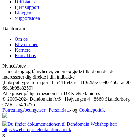
Driftstatus
Fjernsupport
Bloggen
Supportsiden
Dandomain
Om os
Bliv partner
Karriere
Kontakt os
Nyhedsbrev
Tilmeld dig og få nyheder, viden og gode tilbud om det der
interesserer dig direkte i din indbakke
[hubspot type=form portal=5441543 id=1ff62b9e-ce49-469a-ad2b-
69c3b98e8259]
Alle priser på hjemmesiden er i DKK ekskl. moms
© 2009-2024 Dandomain A/S · Højvangen 4 · 8660 Skanderborg ·
CVR. 25476255
Forretningsbetingelser
|
Persondata
- og
Cookiepolitik
x