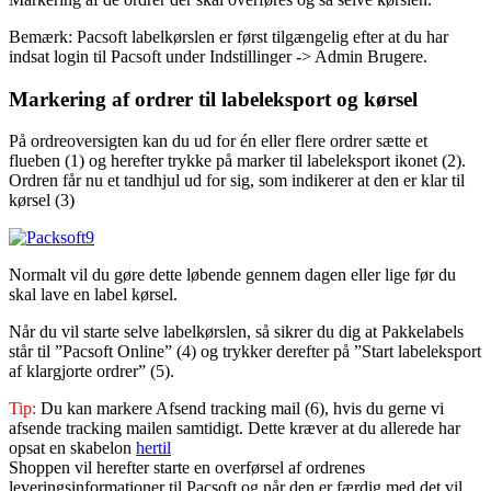
Bemærk: Pacsoft labelkørslen er først tilgængelig efter at du har
indsat login til Pacsoft under Indstillinger -> Admin Brugere.
Markering af ordrer til labeleksport og kørsel
På ordreoversigten kan du ud for én eller flere ordrer sætte et
flueben (1) og herefter trykke på marker til labeleksport ikonet (2).
Ordren får nu et tandhjul ud for sig, som indikerer at den er klar til
kørsel (3)
Normalt vil du gøre dette løbende gennem dagen eller lige før du
skal lave en label kørsel.
Når du vil starte selve labelkørslen, så sikrer du dig at Pakkelabels
står til ”Pacsoft Online” (4) og trykker derefter på ”Start labeleksport
af klargjorte ordrer” (5).
Tip:
Du kan markere Afsend tracking mail (6), hvis du gerne vi
afsende tracking mailen samtidigt. Dette kræver at du allerede har
opsat en skabelon
hertil
Shoppen vil herefter starte en overførsel af ordrenes
leveringsinformationer til Pacsoft og når den er færdig med det vil