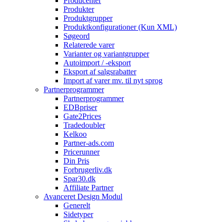
Producenter
Produkter
Produktgrupper
Produktkonfigurationer (Kun XML)
Søgeord
Relaterede varer
Varianter og variantgrupper
Autoimport / -eksport
Eksport af salgsrabatter
Import af varer mv. til nyt sprog
Partnerprogrammer
Partnerprogrammer
EDBpriser
Gate2Prices
Tradedoubler
Kelkoo
Partner-ads.com
Pricerunner
Din Pris
Forbrugerliv.dk
Spar30.dk
Affiliate Partner
Avanceret Design Modul
Generelt
Sidetyper