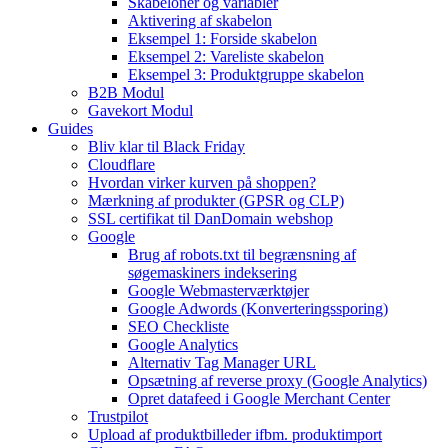
Skabeloner og variabler
Aktivering af skabelon
Eksempel 1: Forside skabelon
Eksempel 2: Vareliste skabelon
Eksempel 3: Produktgruppe skabelon
B2B Modul
Gavekort Modul
Guides
Bliv klar til Black Friday
Cloudflare
Hvordan virker kurven på shoppen?
Mærkning af produkter (GPSR og CLP)
SSL certifikat til DanDomain webshop
Google
Brug af robots.txt til begrænsning af
søgemaskiners indeksering
Google Webmasterværktøjer
Google Adwords (Konverteringssporing)
SEO Checkliste
Google Analytics
Alternativ Tag Manager URL
Opsætning af reverse proxy (Google Analytics)
Opret datafeed i Google Merchant Center
Trustpilot
Upload af produktbilleder ifbm. produktimport