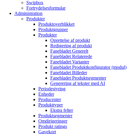
Swipbox
Fortrydelsesformular
Administration
Produkter
Produktoverblikket
Produktgrupper
Produkter
Oprettelse af produkt
Redigering af produkt
Fanebladet Generelt
Fanebladet Relaterede
Fanebladet Varianter
Fanebladet Produktkonfigurator (modul)
Fanebladet Billeder
Fanebladet Produktsegmenter
Generering af tekster med AI
Periodestyring
Enheder
Producenter
Produkttyper
Ekstra felter
Produktsegmenter
Omdirigeringer
Produkt ratings
Gavekort