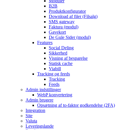
Moduler
B2B
Produktkonfigurator
Download af filer (Filsalg)
SMS gateway
Faktura (modul)
Gavekort
De Gule Sider (modul)
Features
Social Deling
Sikkerhed
Visning af besparelse
Statisk cache
Viabill
Tracking og feeds
Tracking
Feeds
Admin indstillinger
WebP konvertering
Admin brugere
Opsætning af to-faktor godkendelse (2FA)
Integration
Site
Valuta
Leveringslande