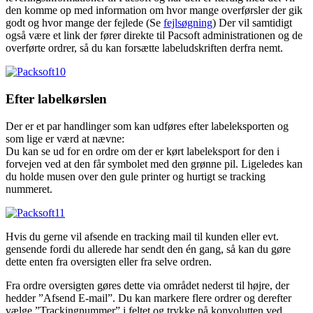
den komme op med information om hvor mange overførsler der gik
godt og hvor mange der fejlede (Se
fejlsøgning
) Der vil samtidigt
også være et link der fører direkte til Pacsoft administrationen og de
overførte ordrer, så du kan forsætte labeludskriften derfra nemt.
Efter labelkørslen
Der er et par handlinger som kan udføres efter labeleksporten og
som lige er værd at nævne:
Du kan se ud for en ordre om der er kørt labeleksport for den i
forvejen ved at den får symbolet med den grønne pil. Ligeledes kan
du holde musen over den gule printer og hurtigt se tracking
nummeret.
Hvis du gerne vil afsende en tracking mail til kunden eller evt.
gensende fordi du allerede har sendt den én gang, så kan du gøre
dette enten fra oversigten eller fra selve ordren.
Fra ordre oversigten gøres dette via området nederst til højre, der
hedder ”Afsend E-mail”. Du kan markere flere ordrer og derefter
vælge ”Trackingnummer” i feltet og trykke på konvolutten ved