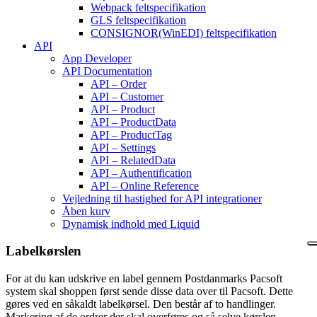
Webpack feltspecifikation
GLS feltspecifikation
CONSIGNOR(WinEDI) feltspecifikation
API
App Developer
API Documentation
API – Order
API – Customer
API – Product
API – ProductData
API – ProductTag
API – Settings
API – RelatedData
API – Authentification
API – Online Reference
Vejledning til hastighed for API integrationer
Åben kurv
Dynamisk indhold med Liquid
Labelkørslen
For at du kan udskrive en label gennem Postdanmarks Pacsoft
system skal shoppen først sende disse data over til Pacsoft. Dette
gøres ved en såkaldt labelkørsel. Den består af to handlinger.
Markering af de ordrer der skal overføres og så selve kørslen.