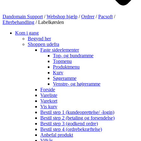
Dandomain Support
/
Webshop hjælp
/
Ordrer
/
Pacsoft
/
Efterbehandling
/
Labelkørslen
Kom i gang
Begynd her
Shoppen udefra
Faste sideelementer
Top- og bundramme
Topmenu
Produktmenu
Kurv
Søgeramme
Venstre- og højreramme
Forside
Vareliste
Varekort
Vis kurv
Bestil step 1 (kundeoprettelse/ -login)
Bestil step 2 (betaling og forsendelse)
Bestil step 3 (godkend ordre)
Bestil step 4 (ordrebekræftelse)
Anbefal produkt
Vilkår