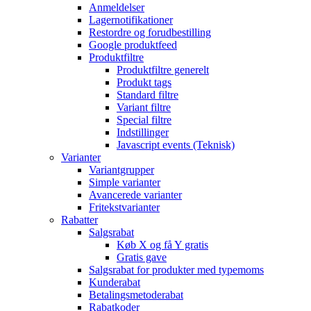
Anmeldelser
Lagernotifikationer
Restordre og forudbestilling
Google produktfeed
Produktfiltre
Produktfiltre generelt
Produkt tags
Standard filtre
Variant filtre
Special filtre
Indstillinger
Javascript events (Teknisk)
Varianter
Variantgrupper
Simple varianter
Avancerede varianter
Fritekstvarianter
Rabatter
Salgsrabat
Køb X og få Y gratis
Gratis gave
Salgsrabat for produkter med typemoms
Kunderabat
Betalingsmetoderabat
Rabatkoder