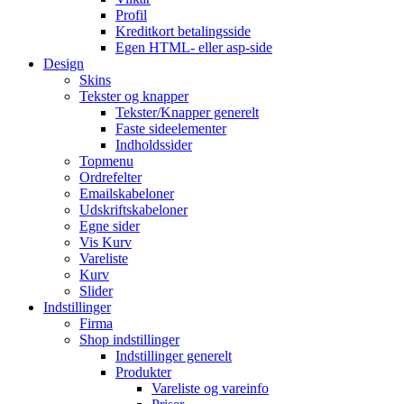
Profil
Kreditkort betalingsside
Egen HTML- eller asp-side
Design
Skins
Tekster og knapper
Tekster/Knapper generelt
Faste sideelementer
Indholdssider
Topmenu
Ordrefelter
Emailskabeloner
Udskriftskabeloner
Egne sider
Vis Kurv
Vareliste
Kurv
Slider
Indstillinger
Firma
Shop indstillinger
Indstillinger generelt
Produkter
Vareliste og vareinfo