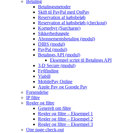
Betaling
Betalingsmetoder
Skift til PayPal med OnPay
Reservation af købsbeløb
Reservation af købsbeløb (checkout)
Kortgebyr (Surcharge)
Sikkerhedsnøgle
Abonnementsbetaling (modul)
DIBS (modul)
PayPal (modul)
Betalings API (modul)
Eksempel script til Betalings API
3-D Secure (modul)
Fejlfinding
Viabill
MobilePay Online
Apple Pay og Google Pay
Forsendelse
IP filtre
Regler og filtre
Generelt om filtre
Regler og filtre – Eksempel 1
Regler og filtre – Eksempel 2
Regler og filtre – Eksempel 3
One page check-out