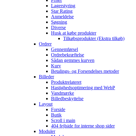
Priser
Lagerstyring
Star Rating
Anmeldelse
Søgning
Diverse
Husk at købe produkter
Tilkøbsprodukter (Ekstra tilkøb)
Ordrer
Gennemførsel
Ordrebekræftelse
Sådan gemmes kurven
Kurv
Betalings- og Forsendelses metoder
Billeder
Produktrelateret
Hastighedsoptimering med WebP
Vandmærke
Billedbeskyttelse
Layout
Forside
Butik
Scroll i main
404 fejlside for interne shop sider
Moduler