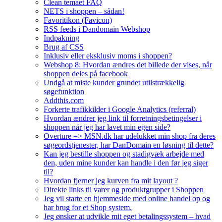
Clean temaet FAQ
NETS i shoppen – sådan!
Favoritikon (Favicon)
RSS feeds i Dandomain Webshop
Indpakning
Brug af CSS
Inklusiv eller eksklusiv moms i shoppen?
Webshop 8: Hvordan ændres det billede der vises, når
shoppen deles på facebook
Undgå at miste kunder grundet utilstrækkelig
søgefunktion
Addthis.com
Forkerte trafikkilder i Google Analytics (referral)
Hvordan ændrer jeg link til forretningsbetingelser i
shoppen når jeg har lavet min egen side?
Overture => MSN.dk har udelukket min shop fra deres
søgeordstjenester, har DanDomain en løsning til dette?
Kan jeg bestille shoppen og stadigvæk arbejde med
den, uden mine kunder kan handle i den før jeg siger
til?
Hvordan fjerner jeg kurven fra mit layout ?
Direkte links til varer og produktgrupper i Shoppen
Jeg vil starte en hjemmeside med online handel op og
har brug for et Shop system.
Jeg ønsker at udvikle mit eget betalingssystem – hvad