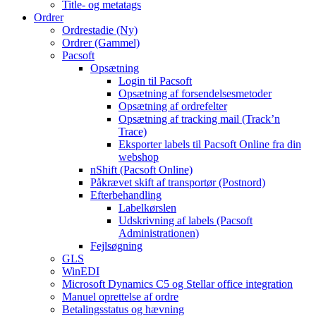
Title- og metatags
Ordrer
Ordrestadie (Ny)
Ordrer (Gammel)
Pacsoft
Opsætning
Login til Pacsoft
Opsætning af forsendelsesmetoder
Opsætning af ordrefelter
Opsætning af tracking mail (Track’n
Trace)
Eksporter labels til Pacsoft Online fra din
webshop
nShift (Pacsoft Online)
Påkrævet skift af transportør (Postnord)
Efterbehandling
Labelkørslen
Udskrivning af labels (Pacsoft
Administrationen)
Fejlsøgning
GLS
WinEDI
Microsoft Dynamics C5 og Stellar office integration
Manuel oprettelse af ordre
Betalingsstatus og hævning