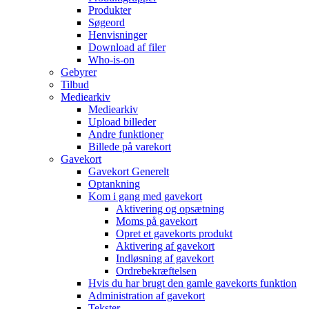
Produkter
Søgeord
Henvisninger
Download af filer
Who-is-on
Gebyrer
Tilbud
Mediearkiv
Mediearkiv
Upload billeder
Andre funktioner
Billede på varekort
Gavekort
Gavekort Generelt
Optankning
Kom i gang med gavekort
Aktivering og opsætning
Moms på gavekort
Opret et gavekorts produkt
Aktivering af gavekort
Indløsning af gavekort
Ordrebekræftelsen
Hvis du har brugt den gamle gavekorts funktion
Administration af gavekort
Tekster