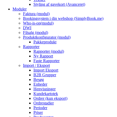
Styling af gavekort (Avanceret)
Moduler
Faktura (modul)
Bookingsystem i din webshop (SimplyBook.me)
Who-is-on(modul)
DWI
Filsalg (modul)
Produktkonfigurator (modul)
Pakkeprodukt
Rapporter
Rapporter (modul)
Ny Rapport
Faste Rapporter
Import / Eksport
Import Eksport
B2B Grupper
Besøg
Enheder
Henvisninger
Kundekartotek
Ordrer (kun eksport)
Ordrestadier
Perioder
Priser