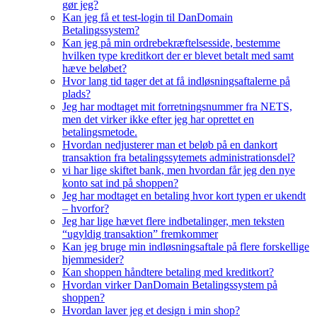
gør jeg?
Kan jeg få et test-login til DanDomain
Betalingssystem?
Kan jeg på min ordrebekræftelsesside, bestemme
hvilken type kreditkort der er blevet betalt med samt
hæve beløbet?
Hvor lang tid tager det at få indløsningsaftalerne på
plads?
Jeg har modtaget mit forretningsnummer fra NETS,
men det virker ikke efter jeg har oprettet en
betalingsmetode.
Hvordan nedjusterer man et beløb på en dankort
transaktion fra betalingssytemets administrationsdel?
vi har lige skiftet bank, men hvordan får jeg den nye
konto sat ind på shoppen?
Jeg har modtaget en betaling hvor kort typen er ukendt
– hvorfor?
Jeg har lige hævet flere indbetalinger, men teksten
“ugyldig transaktion” fremkommer
Kan jeg bruge min indløsningsaftale på flere forskellige
hjemmesider?
Kan shoppen håndtere betaling med kreditkort?
Hvordan virker DanDomain Betalingssystem på
shoppen?
Hvordan laver jeg et design i min shop?