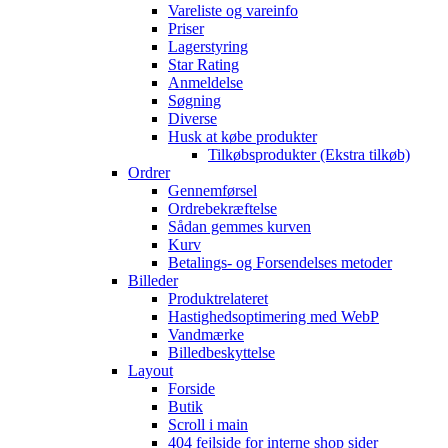
Vareliste og vareinfo
Priser
Lagerstyring
Star Rating
Anmeldelse
Søgning
Diverse
Husk at købe produkter
Tilkøbsprodukter (Ekstra tilkøb)
Ordrer
Gennemførsel
Ordrebekræftelse
Sådan gemmes kurven
Kurv
Betalings- og Forsendelses metoder
Billeder
Produktrelateret
Hastighedsoptimering med WebP
Vandmærke
Billedbeskyttelse
Layout
Forside
Butik
Scroll i main
404 fejlside for interne shop sider