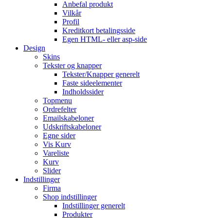
Anbefal produkt
Vilkår
Profil
Kreditkort betalingsside
Egen HTML- eller asp-side
Design
Skins
Tekster og knapper
Tekster/Knapper generelt
Faste sideelementer
Indholdssider
Topmenu
Ordrefelter
Emailskabeloner
Udskriftskabeloner
Egne sider
Vis Kurv
Vareliste
Kurv
Slider
Indstillinger
Firma
Shop indstillinger
Indstillinger generelt
Produkter