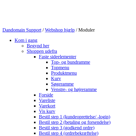
Dandomain Support
/
Webshop hjælp
/
Moduler
Kom i gang
Begynd her
Shoppen udefra
Faste sideelementer
Top- og bundramme
Topmenu
Produktmenu
Kurv
Søgeramme
Venstre- og højreramme
Forside
Vareliste
Varekort
Vis kurv
Bestil step 1 (kundeoprettelse/ -login)
Bestil step 2 (betaling og forsendelse)
Bestil step 3 (godkend ordre)
Bestil step 4 (ordrebekræftelse)