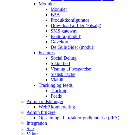
Moduler
Moduler
B2B
Produktkonfigurator
Download af filer (Filsalg)
SMS gateway
Faktura (modul)
Gavekort
De Gule Sider (modul)
Features
Social Deling
Sikkerhed
Visning af besparelse
Statisk cache
Viabill
Tracking og feeds
Tracking
Feeds
Admin indstillinger
WebP konvertering
Admin brugere
Opsætning af to-faktor godkendelse (2FA)
Integration
Site
Valuta