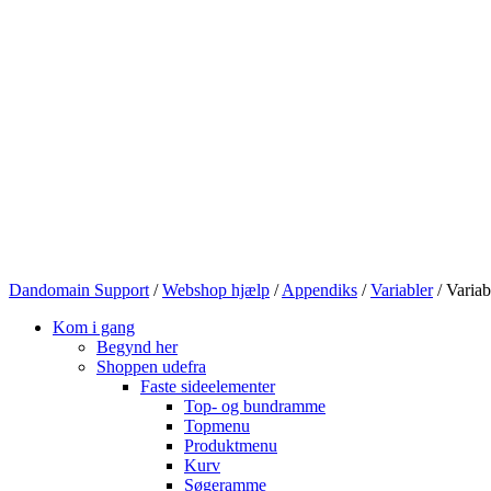
Dandomain Support
/
Webshop hjælp
/
Appendiks
/
Variabler
/
Variab
Kom i gang
Begynd her
Shoppen udefra
Faste sideelementer
Top- og bundramme
Topmenu
Produktmenu
Kurv
Søgeramme