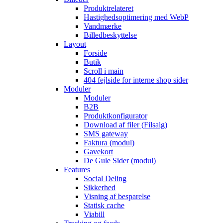
Produktrelateret
Hastighedsoptimering med WebP
Vandmærke
Billedbeskyttelse
Layout
Forside
Butik
Scroll i main
404 fejlside for interne shop sider
Moduler
Moduler
B2B
Produktkonfigurator
Download af filer (Filsalg)
SMS gateway
Faktura (modul)
Gavekort
De Gule Sider (modul)
Features
Social Deling
Sikkerhed
Visning af besparelse
Statisk cache
Viabill