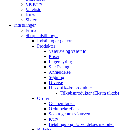
Vis Kurv
Vareliste
Kurv
Slider
Indstillinger
Firma
Shop indstillinger
Indstillinger generelt
Produkter
Vareliste og vareinfo
Priser
Lagerstyring
Star Rating
Anmeldelse
Søgning
Diverse
Husk at købe produkter
Tilkøbsprodukter (Ekstra tilkøb)
Ordrer
Gennemførsel
Ordrebekræftelse
Sådan gemmes kurven
Kurv
Betalings- og Forsendelses metoder
Billeder