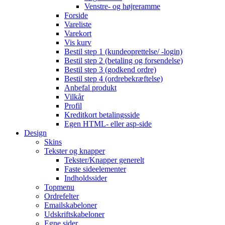
Venstre- og højreramme
Forside
Vareliste
Varekort
Vis kurv
Bestil step 1 (kundeoprettelse/ -login)
Bestil step 2 (betaling og forsendelse)
Bestil step 3 (godkend ordre)
Bestil step 4 (ordrebekræftelse)
Anbefal produkt
Vilkår
Profil
Kreditkort betalingsside
Egen HTML- eller asp-side
Design
Skins
Tekster og knapper
Tekster/Knapper generelt
Faste sideelementer
Indholdssider
Topmenu
Ordrefelter
Emailskabeloner
Udskriftskabeloner
Egne sider