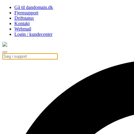
Gå til dandomain.dk
Fjernsupport
Driftstatus
Kontakt
Webmail
Login / kundecenter