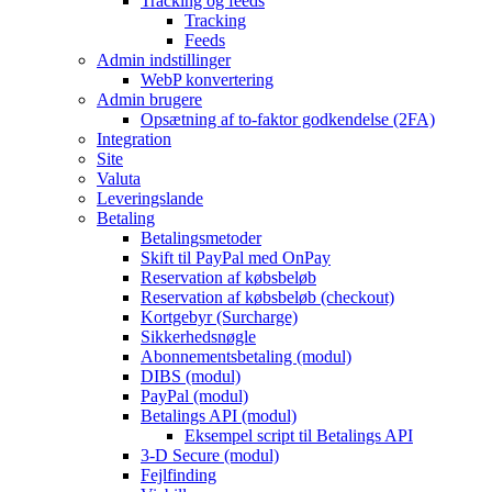
Tracking og feeds
Tracking
Feeds
Admin indstillinger
WebP konvertering
Admin brugere
Opsætning af to-faktor godkendelse (2FA)
Integration
Site
Valuta
Leveringslande
Betaling
Betalingsmetoder
Skift til PayPal med OnPay
Reservation af købsbeløb
Reservation af købsbeløb (checkout)
Kortgebyr (Surcharge)
Sikkerhedsnøgle
Abonnementsbetaling (modul)
DIBS (modul)
PayPal (modul)
Betalings API (modul)
Eksempel script til Betalings API
3-D Secure (modul)
Fejlfinding