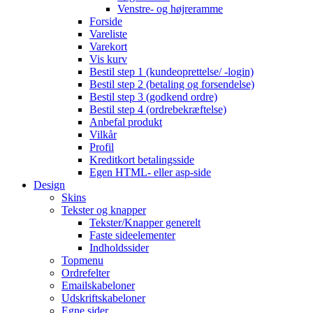
Venstre- og højreramme
Forside
Vareliste
Varekort
Vis kurv
Bestil step 1 (kundeoprettelse/ -login)
Bestil step 2 (betaling og forsendelse)
Bestil step 3 (godkend ordre)
Bestil step 4 (ordrebekræftelse)
Anbefal produkt
Vilkår
Profil
Kreditkort betalingsside
Egen HTML- eller asp-side
Design
Skins
Tekster og knapper
Tekster/Knapper generelt
Faste sideelementer
Indholdssider
Topmenu
Ordrefelter
Emailskabeloner
Udskriftskabeloner
Egne sider