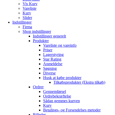
Vis Kurv
Vareliste
Kurv
Slider
Indstillinger
Firma
Shop indstillinger
Indstillinger generelt
Produkter
Vareliste og vareinfo
Priser
Lagerstyring
Star Rating
Anmeldelse
Søgning
Diverse
Husk at købe produkter
Tilkøbsprodukter (Ekstra tilkøb)
Ordrer
Gennemførsel
Ordrebekræftelse
Sådan gemmes kurven
Kurv
Betalings- og Forsendelses metoder
Billeder