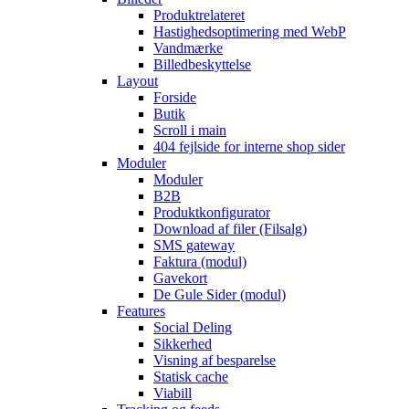
Produktrelateret
Hastighedsoptimering med WebP
Vandmærke
Billedbeskyttelse
Layout
Forside
Butik
Scroll i main
404 fejlside for interne shop sider
Moduler
Moduler
B2B
Produktkonfigurator
Download af filer (Filsalg)
SMS gateway
Faktura (modul)
Gavekort
De Gule Sider (modul)
Features
Social Deling
Sikkerhed
Visning af besparelse
Statisk cache
Viabill