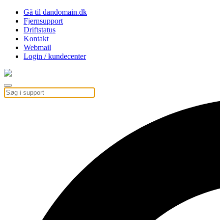
Gå til dandomain.dk
Fjernsupport
Driftstatus
Kontakt
Webmail
Login / kundecenter