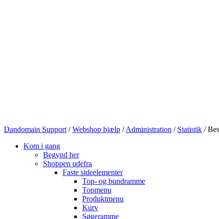
Dandomain Support
/
Webshop hjælp
/
Administration
/
Statistik
/
Be
Kom i gang
Begynd her
Shoppen udefra
Faste sideelementer
Top- og bundramme
Topmenu
Produktmenu
Kurv
Søgeramme