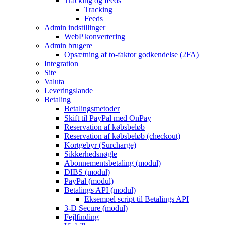
Tracking og feeds
Tracking
Feeds
Admin indstillinger
WebP konvertering
Admin brugere
Opsætning af to-faktor godkendelse (2FA)
Integration
Site
Valuta
Leveringslande
Betaling
Betalingsmetoder
Skift til PayPal med OnPay
Reservation af købsbeløb
Reservation af købsbeløb (checkout)
Kortgebyr (Surcharge)
Sikkerhedsnøgle
Abonnementsbetaling (modul)
DIBS (modul)
PayPal (modul)
Betalings API (modul)
Eksempel script til Betalings API
3-D Secure (modul)
Fejlfinding