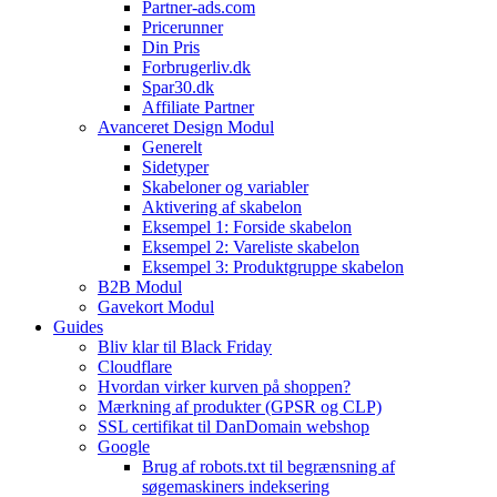
Partner-ads.com
Pricerunner
Din Pris
Forbrugerliv.dk
Spar30.dk
Affiliate Partner
Avanceret Design Modul
Generelt
Sidetyper
Skabeloner og variabler
Aktivering af skabelon
Eksempel 1: Forside skabelon
Eksempel 2: Vareliste skabelon
Eksempel 3: Produktgruppe skabelon
B2B Modul
Gavekort Modul
Guides
Bliv klar til Black Friday
Cloudflare
Hvordan virker kurven på shoppen?
Mærkning af produkter (GPSR og CLP)
SSL certifikat til DanDomain webshop
Google
Brug af robots.txt til begrænsning af
søgemaskiners indeksering