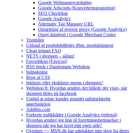
Google Webmasterværktøjer
Google Adwords (Konverteringssporing)
SEO Checkliste
Google Analytics
Alternativ Tag Manager URL
Opsætning af reverse proxy (Google Analytics)
Opret datafeed i Google Merchant Center
Trustpilot
Upload af produktbilleder ifbm. produktimport
Clean temaet FAQ
NETS i shoppen – sådan!
Favoritikon (Favicon)
RSS feeds i Dandomain Webshop
Indpakning
Brug af CSS
Inklusiv eller eksklusiv moms i shoppen?
Webshop 8: Hvordan ændres det billede der vises, når
shoppen deles på facebook
Undgå at miste kunder grundet utilstrækkelig
søgefunktion
Addthis.com
Forkerte trafikkilder i Google Analytics (referral)
Hvordan ændrer jeg link til forretningsbetingelser i
shoppen når jeg har lavet min egen side?
Overture => MSN.dk har udelukket min shop fra deres