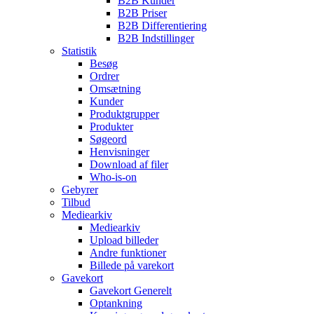
B2B Kunder
B2B Priser
B2B Differentiering
B2B Indstillinger
Statistik
Besøg
Ordrer
Omsætning
Kunder
Produktgrupper
Produkter
Søgeord
Henvisninger
Download af filer
Who-is-on
Gebyrer
Tilbud
Mediearkiv
Mediearkiv
Upload billeder
Andre funktioner
Billede på varekort
Gavekort
Gavekort Generelt
Optankning