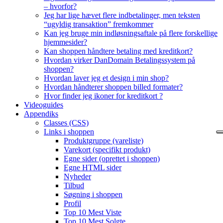
– hvorfor?
Jeg har lige hævet flere indbetalinger, men teksten
“ugyldig transaktion” fremkommer
Kan jeg bruge min indløsningsaftale på flere forskellige
hjemmesider?
Kan shoppen håndtere betaling med kreditkort?
Hvordan virker DanDomain Betalingssystem på
shoppen?
Hvordan laver jeg et design i min shop?
Hvordan håndterer shoppen billed formater?
Hvor finder jeg ikoner for kreditkort ?
Videoguides
Appendiks
Classes (CSS)
Links i shoppen
Produktgruppe (vareliste)
Varekort (specifikt produkt)
Egne sider (oprettet i shoppen)
Egne HTML sider
Nyheder
Tilbud
Søgning i shoppen
Profil
Top 10 Mest Viste
Top 10 Mest Solgte