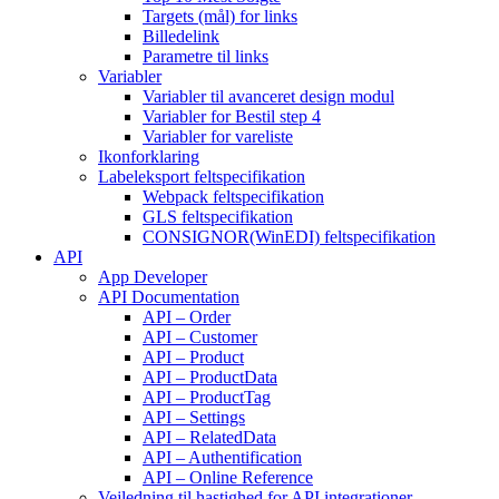
Targets (mål) for links
Billedelink
Parametre til links
Variabler
Variabler til avanceret design modul
Variabler for Bestil step 4
Variabler for vareliste
Ikonforklaring
Labeleksport feltspecifikation
Webpack feltspecifikation
GLS feltspecifikation
CONSIGNOR(WinEDI) feltspecifikation
API
App Developer
API Documentation
API – Order
API – Customer
API – Product
API – ProductData
API – ProductTag
API – Settings
API – RelatedData
API – Authentification
API – Online Reference
Vejledning til hastighed for API integrationer