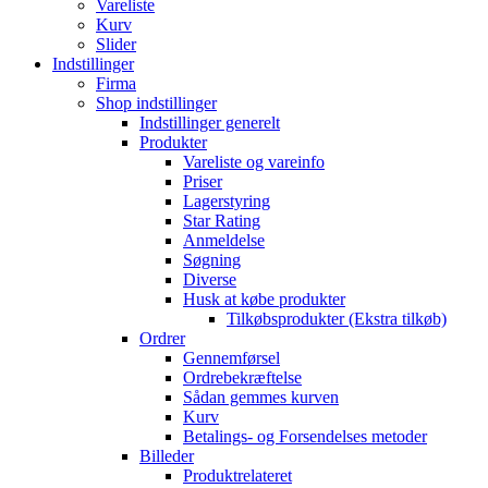
Vareliste
Kurv
Slider
Indstillinger
Firma
Shop indstillinger
Indstillinger generelt
Produkter
Vareliste og vareinfo
Priser
Lagerstyring
Star Rating
Anmeldelse
Søgning
Diverse
Husk at købe produkter
Tilkøbsprodukter (Ekstra tilkøb)
Ordrer
Gennemførsel
Ordrebekræftelse
Sådan gemmes kurven
Kurv
Betalings- og Forsendelses metoder
Billeder
Produktrelateret