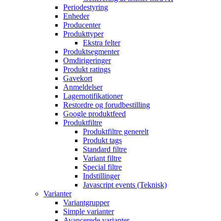
Periodestyring
Enheder
Producenter
Produkttyper
Ekstra felter
Produktsegmenter
Omdirigeringer
Produkt ratings
Gavekort
Anmeldelser
Lagernotifikationer
Restordre og forudbestilling
Google produktfeed
Produktfiltre
Produktfiltre generelt
Produkt tags
Standard filtre
Variant filtre
Special filtre
Indstillinger
Javascript events (Teknisk)
Varianter
Variantgrupper
Simple varianter
Avancerede varianter