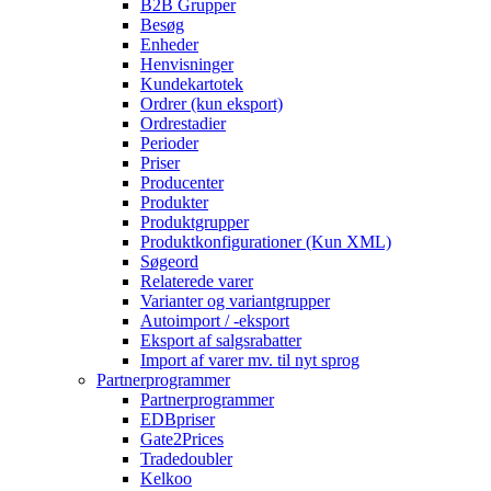
B2B Grupper
Besøg
Enheder
Henvisninger
Kundekartotek
Ordrer (kun eksport)
Ordrestadier
Perioder
Priser
Producenter
Produkter
Produktgrupper
Produktkonfigurationer (Kun XML)
Søgeord
Relaterede varer
Varianter og variantgrupper
Autoimport / -eksport
Eksport af salgsrabatter
Import af varer mv. til nyt sprog
Partnerprogrammer
Partnerprogrammer
EDBpriser
Gate2Prices
Tradedoubler
Kelkoo