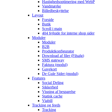
Hastighedsoptimering med WebP
Vandmærke
Billedbeskyttelse
Layout
Forside
Butik
Scroll i main
404 fejlside for interne shop sider
Moduler
Moduler
B2B
Produktkonfigurator
Download af filer (Filsalg)
SMS gateway
Faktura (modul)
Gavekort
De Gule Sider (modul)
Features
Social Deling
Sikkerhed
Visning af besparelse
Statisk cache
Viabill
Tracking og feeds
Tracking