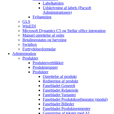
Labelkørslen
Udskrivning af labels (Pacsoft
Administrationen)
Fejlsøgning
GLS
WinEDI
Microsoft Dynamics C5 og Stellar office integration
Manuel oprettelse af ordre
Betalingsstatus og hævning
Swipbox
Fortrydelsesformular
Administration
Produkter
Produktoverblikket
Produktgrupper
Produkter
Oprettelse af produkt
Redigering af produkt
Fanebladet Generelt
Fanebladet Relaterede
Fanebladet Varianter
Fanebladet Produktkonfigurator (modul)
Fanebladet Billeder
Fanebladet Produktsegmenter
Generering af tekster med AI