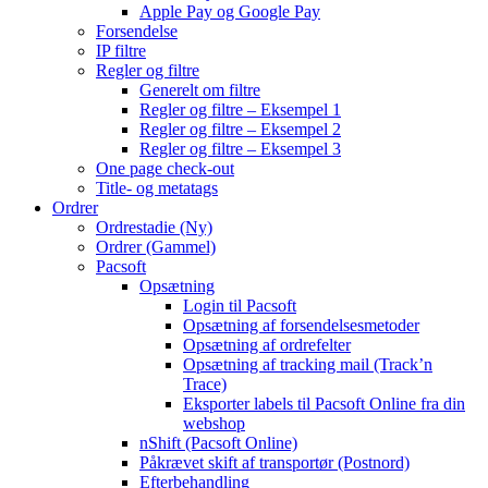
Apple Pay og Google Pay
Forsendelse
IP filtre
Regler og filtre
Generelt om filtre
Regler og filtre – Eksempel 1
Regler og filtre – Eksempel 2
Regler og filtre – Eksempel 3
One page check-out
Title- og metatags
Ordrer
Ordrestadie (Ny)
Ordrer (Gammel)
Pacsoft
Opsætning
Login til Pacsoft
Opsætning af forsendelsesmetoder
Opsætning af ordrefelter
Opsætning af tracking mail (Track’n
Trace)
Eksporter labels til Pacsoft Online fra din
webshop
nShift (Pacsoft Online)
Påkrævet skift af transportør (Postnord)
Efterbehandling