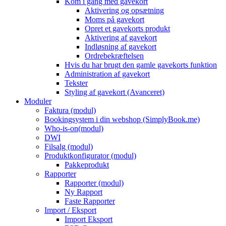
Kom i gang med gavekort
Aktivering og opsætning
Moms på gavekort
Opret et gavekorts produkt
Aktivering af gavekort
Indløsning af gavekort
Ordrebekræftelsen
Hvis du har brugt den gamle gavekorts funktion
Administration af gavekort
Tekster
Styling af gavekort (Avanceret)
Moduler
Faktura (modul)
Bookingsystem i din webshop (SimplyBook.me)
Who-is-on(modul)
DWI
Filsalg (modul)
Produktkonfigurator (modul)
Pakkeprodukt
Rapporter
Rapporter (modul)
Ny Rapport
Faste Rapporter
Import / Eksport
Import Eksport