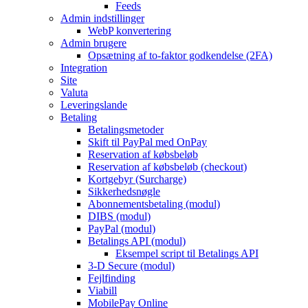
Feeds
Admin indstillinger
WebP konvertering
Admin brugere
Opsætning af to-faktor godkendelse (2FA)
Integration
Site
Valuta
Leveringslande
Betaling
Betalingsmetoder
Skift til PayPal med OnPay
Reservation af købsbeløb
Reservation af købsbeløb (checkout)
Kortgebyr (Surcharge)
Sikkerhedsnøgle
Abonnementsbetaling (modul)
DIBS (modul)
PayPal (modul)
Betalings API (modul)
Eksempel script til Betalings API
3-D Secure (modul)
Fejlfinding
Viabill
MobilePay Online