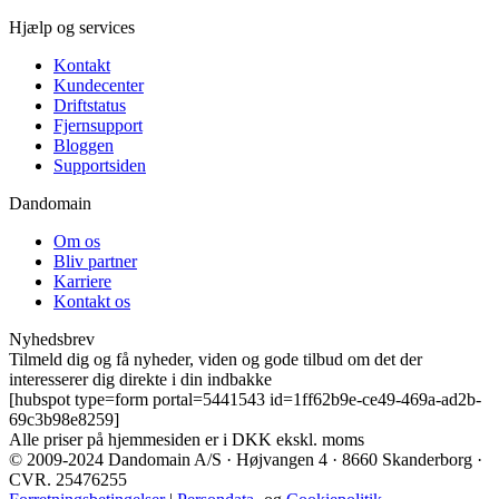
Hjælp og services
Kontakt
Kundecenter
Driftstatus
Fjernsupport
Bloggen
Supportsiden
Dandomain
Om os
Bliv partner
Karriere
Kontakt os
Nyhedsbrev
Tilmeld dig og få nyheder, viden og gode tilbud om det der
interesserer dig direkte i din indbakke
[hubspot type=form portal=5441543 id=1ff62b9e-ce49-469a-ad2b-
69c3b98e8259]
Alle priser på hjemmesiden er i DKK ekskl. moms
© 2009-2024 Dandomain A/S · Højvangen 4 · 8660 Skanderborg ·
CVR. 25476255