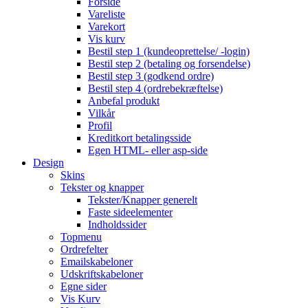
Forside
Vareliste
Varekort
Vis kurv
Bestil step 1 (kundeoprettelse/ -login)
Bestil step 2 (betaling og forsendelse)
Bestil step 3 (godkend ordre)
Bestil step 4 (ordrebekræftelse)
Anbefal produkt
Vilkår
Profil
Kreditkort betalingsside
Egen HTML- eller asp-side
Design
Skins
Tekster og knapper
Tekster/Knapper generelt
Faste sideelementer
Indholdssider
Topmenu
Ordrefelter
Emailskabeloner
Udskriftskabeloner
Egne sider
Vis Kurv