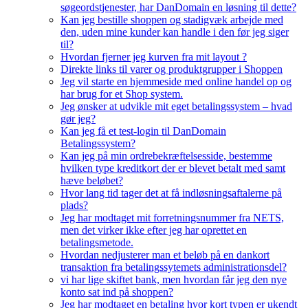
søgeordstjenester, har DanDomain en løsning til dette?
Kan jeg bestille shoppen og stadigvæk arbejde med
den, uden mine kunder kan handle i den før jeg siger
til?
Hvordan fjerner jeg kurven fra mit layout ?
Direkte links til varer og produktgrupper i Shoppen
Jeg vil starte en hjemmeside med online handel op og
har brug for et Shop system.
Jeg ønsker at udvikle mit eget betalingssystem – hvad
gør jeg?
Kan jeg få et test-login til DanDomain
Betalingssystem?
Kan jeg på min ordrebekræftelsesside, bestemme
hvilken type kreditkort der er blevet betalt med samt
hæve beløbet?
Hvor lang tid tager det at få indløsningsaftalerne på
plads?
Jeg har modtaget mit forretningsnummer fra NETS,
men det virker ikke efter jeg har oprettet en
betalingsmetode.
Hvordan nedjusterer man et beløb på en dankort
transaktion fra betalingssytemets administrationsdel?
vi har lige skiftet bank, men hvordan får jeg den nye
konto sat ind på shoppen?
Jeg har modtaget en betaling hvor kort typen er ukendt