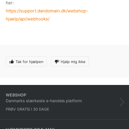
her:
https://support.dandomain.dk/webshop-
hjaelp/api/webhooks/
Tak for hjælpen
Hjalp mig ikke
WEBSHOP
Danmarks stærkeste e-handels platform
PRØV GRATIS I 30 DAGE