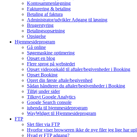
Kontosammenlægning
Fakturering & betaling
Betaling af faktura
Administrator/udvikler Adgang til løsning
Brugerstyring
Betalingsopsætning
Opsigelse
Hjemmesideprogram
Gå online
Søgemaskine optimering
Opsæt en blog
Flere sprog på webstedet
Opsæt videoopkald til aftaler/begivenheder i Booking
Opsæt Booking
Opret din første aftale/begivenhed
Sådan håndterer du aftaler/begivenheder i Booking
Tilføj under sider
Tilknyt Google Analytics
Google Search console
iubenda til hjemmesideprogram
WayWidget til Hjemmesideprogram
FTP
Slet filer via FTP
Hvorfor viser browseren ikke de nye filer jeg lige har up
Hvad er FTP adgang?