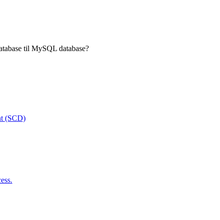
atabase til MySQL database?
nt (SCD)
ess.