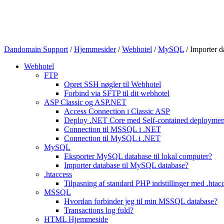
Dandomain Support
/
Hjemmesider
/
Webhotel
/
MySQL
/
Importer d
Webhotel
FTP
Opret SSH nøgler til Webhotel
Forbind via SFTP til dit webhotel
ASP Classic og ASP.NET
Access Connection i Classic ASP
Deploy .NET Core med Self-contained deployme
Connection til MSSQL i .NET
Connection til MySQL i .NET
MySQL
Eksporter MySQL database til lokal computer?
Importer database til MySQL database?
.htaccess
Tilpasning af standard PHP indstillinger med .htacc
MSSQL
Hvordan forbinder jeg til min MSSQL database?
Transactions log fuld?
HTML Hjemmeside