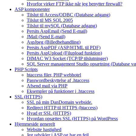
Hvorfor virker FTP ikke når jeg benytter firewall?
ASP komponenter
Tilslut til Access/ODBC (Database adgang)
Tilslut til MS SQL 2005
Tilslut til mySQL (Database adgang)
Persits AspEmail (Send E-mail)
JMail (Send E-mail)
AspJpeg (Billedbehandling)
Persits AspPDF (ASP/HTML til PDF)
Persits AspUpload (Filupload funktion)
DIMAC W3 Socket (TCP/IP tilslutninger)
SQL Server management Studio opsætning (Database væ
PHP Scripts
htaccess filer, PHP webhotel
Passwordbeskyttelse af .htaccess
Afsend mail via PHP
Eksempler på funktioner i .htaccess
SSL (HTTPS)
SSL på min DanDomain webside.
Redirect HTTP til HTTPS (htaccess)
Hvad er SSL (HTTPS)
Hvordan opsættes SSL (HTTPS) på WordPress
Hjemmeside generelt
Website hastighed
Jeg udvikler i ASP og har en fejl