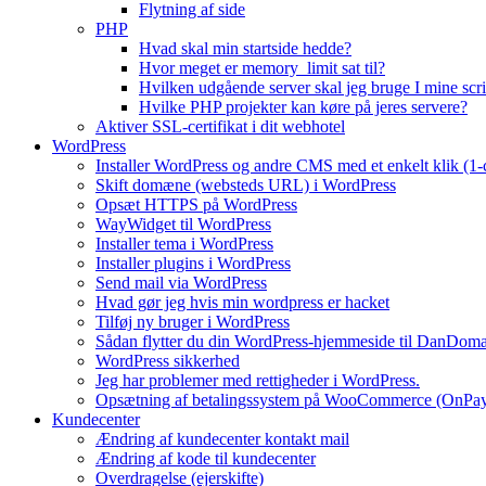
Flytning af side
PHP
Hvad skal min startside hedde?
Hvor meget er memory_limit sat til?
Hvilken udgående server skal jeg bruge I mine scri
Hvilke PHP projekter kan køre på jeres servere?
Aktiver SSL-certifikat i dit webhotel
WordPress
Installer WordPress og andre CMS med et enkelt klik (1-c
Skift domæne (websteds URL) i WordPress
Opsæt HTTPS på WordPress
WayWidget til WordPress
Installer tema i WordPress
Installer plugins i WordPress
Send mail via WordPress
Hvad gør jeg hvis min wordpress er hacket
Tilføj ny bruger i WordPress
Sådan flytter du din WordPress-hjemmeside til DanDom
WordPress sikkerhed
Jeg har problemer med rettigheder i WordPress.
Opsætning af betalingssystem på WooCommerce (OnPa
Kundecenter
Ændring af kundecenter kontakt mail
Ændring af kode til kundecenter
Overdragelse (ejerskifte)