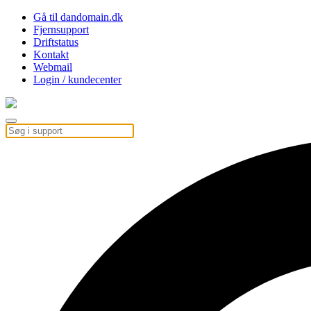
Gå til dandomain.dk
Fjernsupport
Driftstatus
Kontakt
Webmail
Login / kundecenter