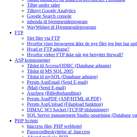
Tilføj under sider
Tilknyt Google Analytics
Google Search console
iubenda til hjemmesideprogram
WayWidget til Hjemmesideprogram
FTP
Slet filer via FTP
Hvorfor viser browseren ikke de nye filer jeg lige har up
Hvad er FTP adgang?
Hvorfor virker FTP ikke når jeg benytter firewall?
ASP komponenter
Tilslut til Access/ODBC (Database adgang)
Tilslut til MS SQL 2005
Tilslut til mySQL (Database adgang)
Persits AspEmail (Send E-mail)
JMail (Send E-mail)
AspJpeg (Billedbehandling)
Persits AspPDF (ASP/HTML til PDF)
Persits AspUpload (Filupload funktion)
DIMAC W3 Socket (TCP/IP tilslutninger)
SQL Server management Studio opsætning (Database væ
PHP Scripts
htaccess filer, PHP webhotel
Passwordbeskyttelse af .htaccess