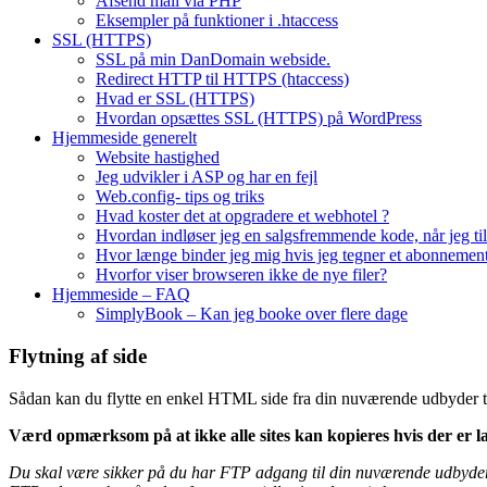
Afsend mail via PHP
Eksempler på funktioner i .htaccess
SSL (HTTPS)
SSL på min DanDomain webside.
Redirect HTTP til HTTPS (htaccess)
Hvad er SSL (HTTPS)
Hvordan opsættes SSL (HTTPS) på WordPress
Hjemmeside generelt
Website hastighed
Jeg udvikler i ASP og har en fejl
Web.config- tips og triks
Hvad koster det at opgradere et webhotel ?
Hvordan indløser jeg en salgsfremmende kode, når jeg 
Hvor længe binder jeg mig hvis jeg tegner et abonnement
Hvorfor viser browseren ikke de nye filer?
Hjemmeside – FAQ
SimplyBook – Kan jeg booke over flere dage
Flytning af side
Sådan kan du flytte en enkel HTML side fra din nuværende udbyder 
Værd opmærksom på at ikke alle sites kan kopieres hvis der er l
Du skal være sikker på du har FTP adgang til din nuværende udbyder, 