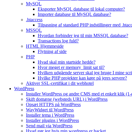
MySQL
Eksporter MySQL database til lokal computer?
Importer database til MySQL database?
.htaccess
Tilpasning af standard PHP indstillinger med .htacc
MSSQL
Hvordan forbinder jeg til min MSSQL database?
Transactions log fuld?
HTML Hjemmeside
Flytning af side
PHP
Hvad skal min startside hedde?
Hvor meget er memory_limit sat til?
Hvilken udgående server skal jeg bruge I mine scri
Hvilke PHP projekter kan køre på jeres servere?
Aktiver SSL-certifikat i dit webhotel
WordPress
Installer WordPress og andre CMS med et enkelt klik (1-c
Skift domæne (websteds URL) i WordPress
Opsæt HTTPS på WordPress
WayWidget til WordPress
Installer tema i WordPress
Installer plugins i WordPress
Send mail via WordPress
Hvad gør jeg hvis min wordpress er hacket