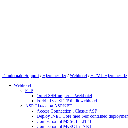
Dandomain Support
/
Hjemmesider
/
Webhotel
/
HTML Hjemmeside
Webhotel
FTP
Opret SSH nøgler til Webhotel
Forbind via SFTP til dit webhotel
ASP Classic og ASP.NET
Access Connection i Classic ASP
Deploy .NET Core med Self-contained deployme
Connection til MSSQL i .NET
Connection til MySQL i .NET