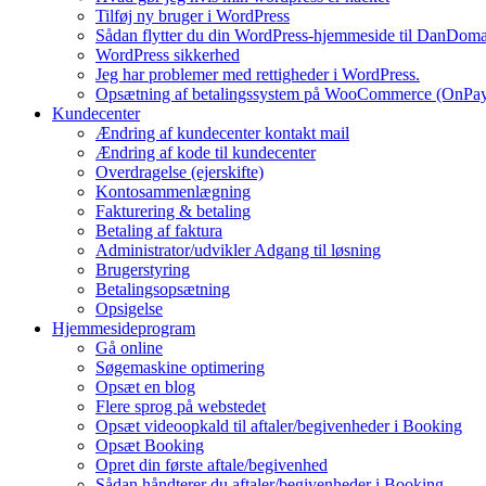
Tilføj ny bruger i WordPress
Sådan flytter du din WordPress-hjemmeside til DanDom
WordPress sikkerhed
Jeg har problemer med rettigheder i WordPress.
Opsætning af betalingssystem på WooCommerce (OnPa
Kundecenter
Ændring af kundecenter kontakt mail
Ændring af kode til kundecenter
Overdragelse (ejerskifte)
Kontosammenlægning
Fakturering & betaling
Betaling af faktura
Administrator/udvikler Adgang til løsning
Brugerstyring
Betalingsopsætning
Opsigelse
Hjemmesideprogram
Gå online
Søgemaskine optimering
Opsæt en blog
Flere sprog på webstedet
Opsæt videoopkald til aftaler/begivenheder i Booking
Opsæt Booking
Opret din første aftale/begivenhed
Sådan håndterer du aftaler/begivenheder i Booking