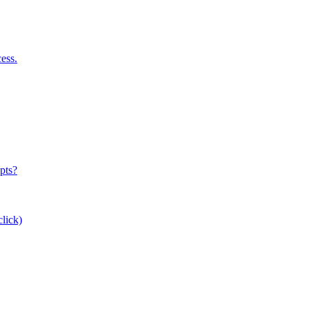
ess.
pts?
lick)