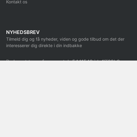
Kontakt os
NYHEDSBREV
Tilmeld dig og få nyheder, viden og gode tilbud om det der
interesserer dig direkte i din indbakke
[hubspot type=form portal=5441543 id=1ff62b9e-
ce49-469a-ad2b-69c3b98e8259]
Alle priser på hjemmesiden er i DKK ekskl. moms
© 2009-2024 Dandomain A/S · Højvangen 4 · 8660 Skanderborg · CVR.
25476255