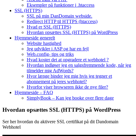
Eksempler på funktioner i .htaccess
SSL (HTTPS)
SSL på min DanDomain webside.
Redirect HTTP til HTTPS (htaccess)
Hvad er SSL (HTTPS)
Hvordan opsættes SSL (HTTPS) på WordPress
Hjemmeside generelt
Website hastighed
Jeg udvikler i ASP og har en fejl
Web.config- tips og triks
Hvad koster det at opgradere et webhotel ?
Hvordan indløser jeg en salgsfremmende kode, når jeg
tilmelder mig AdWords?
Hvor længe binder jeg mig hvis jeg tegner et
abonnement på jeres webhotel?
Hvorfor viser browseren ikke de nye filer?
Hjemmeside – FAQ
SimplyBook – Kan jeg booke over flere dage
Hvordan opsættes SSL (HTTPS) på WordPress
Ser her hvordan du aktivere SSL certifikat på dit Dandomain
Webhotel