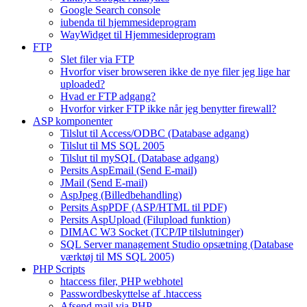
Google Search console
iubenda til hjemmesideprogram
WayWidget til Hjemmesideprogram
FTP
Slet filer via FTP
Hvorfor viser browseren ikke de nye filer jeg lige har
uploaded?
Hvad er FTP adgang?
Hvorfor virker FTP ikke når jeg benytter firewall?
ASP komponenter
Tilslut til Access/ODBC (Database adgang)
Tilslut til MS SQL 2005
Tilslut til mySQL (Database adgang)
Persits AspEmail (Send E-mail)
JMail (Send E-mail)
AspJpeg (Billedbehandling)
Persits AspPDF (ASP/HTML til PDF)
Persits AspUpload (Filupload funktion)
DIMAC W3 Socket (TCP/IP tilslutninger)
SQL Server management Studio opsætning (Database
værktøj til MS SQL 2005)
PHP Scripts
htaccess filer, PHP webhotel
Passwordbeskyttelse af .htaccess
Afsend mail via PHP