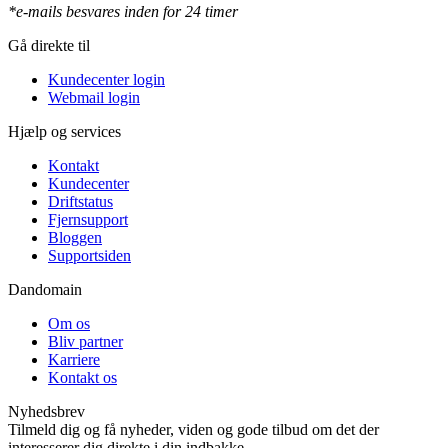
*e-mails besvares inden for 24 timer
Gå direkte til
Kundecenter login
Webmail login
Hjælp og services
Kontakt
Kundecenter
Driftstatus
Fjernsupport
Bloggen
Supportsiden
Dandomain
Om os
Bliv partner
Karriere
Kontakt os
Nyhedsbrev
Tilmeld dig og få nyheder, viden og gode tilbud om det der
interesserer dig direkte i din indbakke