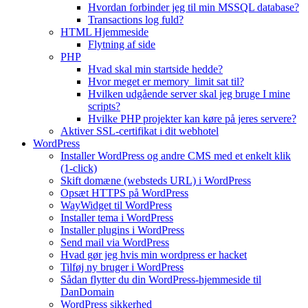
Hvordan forbinder jeg til min MSSQL database?
Transactions log fuld?
HTML Hjemmeside
Flytning af side
PHP
Hvad skal min startside hedde?
Hvor meget er memory_limit sat til?
Hvilken udgående server skal jeg bruge I mine
scripts?
Hvilke PHP projekter kan køre på jeres servere?
Aktiver SSL-certifikat i dit webhotel
WordPress
Installer WordPress og andre CMS med et enkelt klik
(1-click)
Skift domæne (websteds URL) i WordPress
Opsæt HTTPS på WordPress
WayWidget til WordPress
Installer tema i WordPress
Installer plugins i WordPress
Send mail via WordPress
Hvad gør jeg hvis min wordpress er hacket
Tilføj ny bruger i WordPress
Sådan flytter du din WordPress-hjemmeside til
DanDomain
WordPress sikkerhed