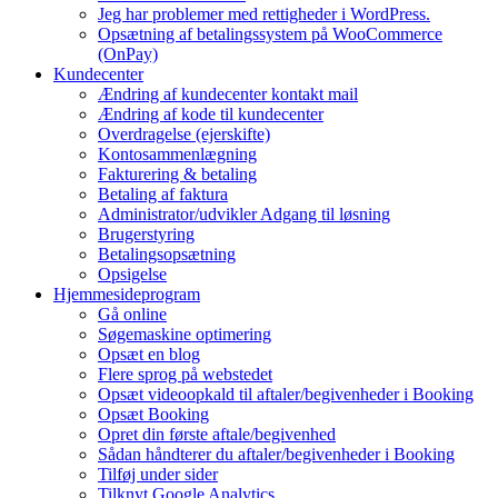
Jeg har problemer med rettigheder i WordPress.
Opsætning af betalingssystem på WooCommerce
(OnPay)
Kundecenter
Ændring af kundecenter kontakt mail
Ændring af kode til kundecenter
Overdragelse (ejerskifte)
Kontosammenlægning
Fakturering & betaling
Betaling af faktura
Administrator/udvikler Adgang til løsning
Brugerstyring
Betalingsopsætning
Opsigelse
Hjemmesideprogram
Gå online
Søgemaskine optimering
Opsæt en blog
Flere sprog på webstedet
Opsæt videoopkald til aftaler/begivenheder i Booking
Opsæt Booking
Opret din første aftale/begivenhed
Sådan håndterer du aftaler/begivenheder i Booking
Tilføj under sider
Tilknyt Google Analytics