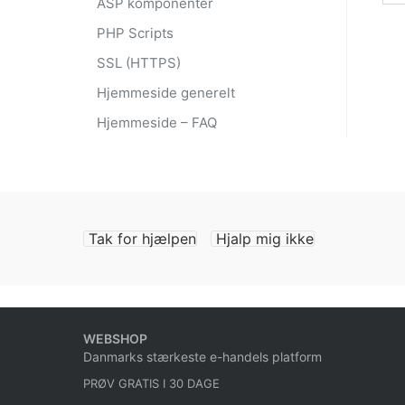
ASP komponenter
PHP Scripts
SSL (HTTPS)
Hjemmeside generelt
Hjemmeside – FAQ
Tak for hjælpen
Hjalp mig ikke
WEBSHOP
Danmarks stærkeste e-handels platform
PRØV GRATIS I 30 DAGE