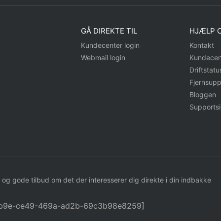
GÅ DIREKTE TIL
HJÆLP O
Kundecenter login
Kontakt
Webmail login
Kundecen
Driftstatu
Fjernsupp
Bloggen
Supports
 og gode tilbud om det der interesserer dig direkte i din indbakke
62b9e-ce49-469a-ad2b-69c3b98e8259]