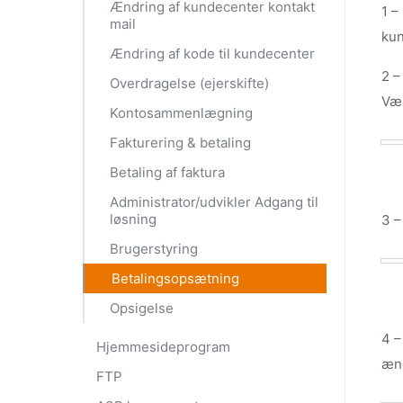
Ændring af kundecenter kontakt
1 –
mail
kun
Ændring af kode til kundecenter
2 –
Overdragelse (ejerskifte)
Væl
Kontosammenlægning
Fakturering & betaling
Betaling af faktura
Administrator/udvikler Adgang til
løsning
3 –
Brugerstyring
Betalingsopsætning
Opsigelse
4 –
Hjemmesideprogram
æn
FTP