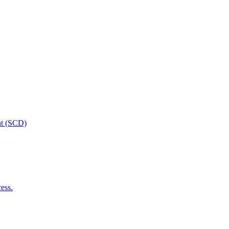
nt (SCD)
ess.