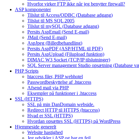
Hvorfor virker FTP ikke når jeg benytter firewall?
ASP komponenter
Tilslut til Access/ODBC (Database adgang)
Tilslut til MS SQL 2005
Tilslut til mySQL (Database adgang)
Persits AspEmail (Send E-mail)
JMail (Send E-mail)
AspJpeg (Billedbehandling)
Persits AspPDF (ASP/HTML til PDF)
Persits AspUpload (Filupload funktion)
DIMAC W3 Socket (TCP/IP tilslutninger)
SQL Server management Studio opsætning (Database væ
PHP Scripts
htaccess filer, PHP webhotel
Passwordbeskyttelse af .htaccess
Afsend mail via PHP
Eksempler på funktioner i .htaccess
SSL (HTTPS)
SSL på min DanDomain webside.
Redirect HTTP til HTTPS (htaccess)
Hvad er SSL (HTTPS)
Hvordan opsættes SSL (HTTPS) på WordPress
Hjemmeside generelt
Website hastighed
Jeg udvikler i ASP og har en fejl