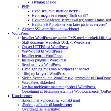
Flytning af side
PHP
Hvad skal min startside hedde?
Hvor meget er memory_limit sat til?
Hvilken udgående server skal jeg bruge I mine scri
Hvilke PHP projekter kan køre på jeres servere?
Aktiver SSL-certifikat i dit webhotel
WordPress
Installer WordPress og andre CMS med et enkelt klik (1-c
Skift domæne (websteds URL) i WordPress
Opsæt HTTPS på WordPress
WayWidget til WordPress
Installer tema i WordPress
Installer plugins i WordPress
Send mail via WordPress
Hvad gør jeg hvis min wordpress er hacket
Tilføj ny bruger i WordPress
Sådan flytter du din WordPress-hjemmeside til DanDom
WordPress sikkerhed
Jeg har problemer med rettigheder i WordPress.
Opsætning af betalingssystem på WooCommerce (OnPa
Kundecenter
Ændring af kundecenter kontakt mail
Ændring af kode til kundecenter
Overdragelse (ejerskifte)