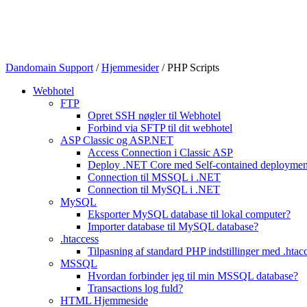
Dandomain Support
/
Hjemmesider
/
PHP Scripts
Webhotel
FTP
Opret SSH nøgler til Webhotel
Forbind via SFTP til dit webhotel
ASP Classic og ASP.NET
Access Connection i Classic ASP
Deploy .NET Core med Self-contained deployme
Connection til MSSQL i .NET
Connection til MySQL i .NET
MySQL
Eksporter MySQL database til lokal computer?
Importer database til MySQL database?
.htaccess
Tilpasning af standard PHP indstillinger med .htacc
MSSQL
Hvordan forbinder jeg til min MSSQL database?
Transactions log fuld?
HTML Hjemmeside