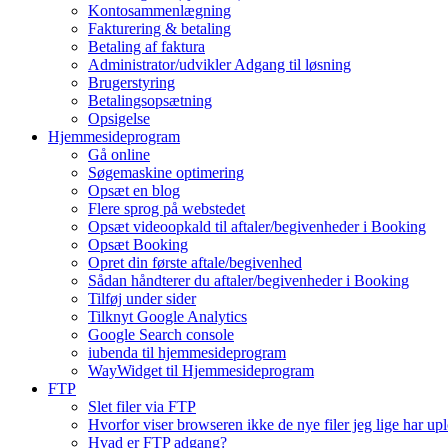
Kontosammenlægning
Fakturering & betaling
Betaling af faktura
Administrator/udvikler Adgang til løsning
Brugerstyring
Betalingsopsætning
Opsigelse
Hjemmesideprogram
Gå online
Søgemaskine optimering
Opsæt en blog
Flere sprog på webstedet
Opsæt videoopkald til aftaler/begivenheder i Booking
Opsæt Booking
Opret din første aftale/begivenhed
Sådan håndterer du aftaler/begivenheder i Booking
Tilføj under sider
Tilknyt Google Analytics
Google Search console
iubenda til hjemmesideprogram
WayWidget til Hjemmesideprogram
FTP
Slet filer via FTP
Hvorfor viser browseren ikke de nye filer jeg lige har up
Hvad er FTP adgang?