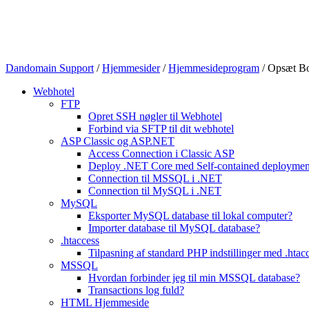
Dandomain Support
/
Hjemmesider
/
Hjemmesideprogram
/
Opsæt B
Webhotel
FTP
Opret SSH nøgler til Webhotel
Forbind via SFTP til dit webhotel
ASP Classic og ASP.NET
Access Connection i Classic ASP
Deploy .NET Core med Self-contained deployme
Connection til MSSQL i .NET
Connection til MySQL i .NET
MySQL
Eksporter MySQL database til lokal computer?
Importer database til MySQL database?
.htaccess
Tilpasning af standard PHP indstillinger med .htacc
MSSQL
Hvordan forbinder jeg til min MSSQL database?
Transactions log fuld?
HTML Hjemmeside