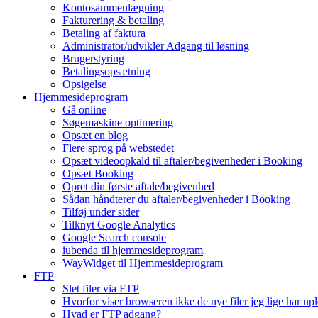
Kontosammenlægning
Fakturering & betaling
Betaling af faktura
Administrator/udvikler Adgang til løsning
Brugerstyring
Betalingsopsætning
Opsigelse
Hjemmesideprogram
Gå online
Søgemaskine optimering
Opsæt en blog
Flere sprog på webstedet
Opsæt videoopkald til aftaler/begivenheder i Booking
Opsæt Booking
Opret din første aftale/begivenhed
Sådan håndterer du aftaler/begivenheder i Booking
Tilføj under sider
Tilknyt Google Analytics
Google Search console
iubenda til hjemmesideprogram
WayWidget til Hjemmesideprogram
FTP
Slet filer via FTP
Hvorfor viser browseren ikke de nye filer jeg lige har up
Hvad er FTP adgang?