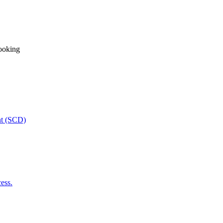
ooking
nt (SCD)
ess.