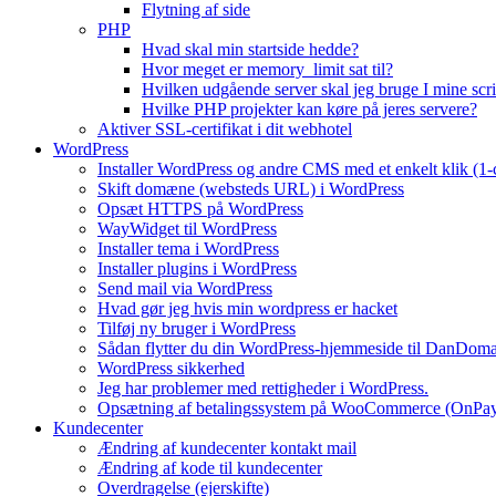
Flytning af side
PHP
Hvad skal min startside hedde?
Hvor meget er memory_limit sat til?
Hvilken udgående server skal jeg bruge I mine scri
Hvilke PHP projekter kan køre på jeres servere?
Aktiver SSL-certifikat i dit webhotel
WordPress
Installer WordPress og andre CMS med et enkelt klik (1-c
Skift domæne (websteds URL) i WordPress
Opsæt HTTPS på WordPress
WayWidget til WordPress
Installer tema i WordPress
Installer plugins i WordPress
Send mail via WordPress
Hvad gør jeg hvis min wordpress er hacket
Tilføj ny bruger i WordPress
Sådan flytter du din WordPress-hjemmeside til DanDom
WordPress sikkerhed
Jeg har problemer med rettigheder i WordPress.
Opsætning af betalingssystem på WooCommerce (OnPa
Kundecenter
Ændring af kundecenter kontakt mail
Ændring af kode til kundecenter
Overdragelse (ejerskifte)