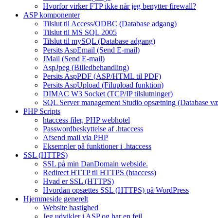
Hvorfor virker FTP ikke når jeg benytter firewall?
ASP komponenter
Tilslut til Access/ODBC (Database adgang)
Tilslut til MS SQL 2005
Tilslut til mySQL (Database adgang)
Persits AspEmail (Send E-mail)
JMail (Send E-mail)
AspJpeg (Billedbehandling)
Persits AspPDF (ASP/HTML til PDF)
Persits AspUpload (Filupload funktion)
DIMAC W3 Socket (TCP/IP tilslutninger)
SQL Server management Studio opsætning (Database væ
PHP Scripts
htaccess filer, PHP webhotel
Passwordbeskyttelse af .htaccess
Afsend mail via PHP
Eksempler på funktioner i .htaccess
SSL (HTTPS)
SSL på min DanDomain webside.
Redirect HTTP til HTTPS (htaccess)
Hvad er SSL (HTTPS)
Hvordan opsættes SSL (HTTPS) på WordPress
Hjemmeside generelt
Website hastighed
Jeg udvikler i ASP og har en fejl