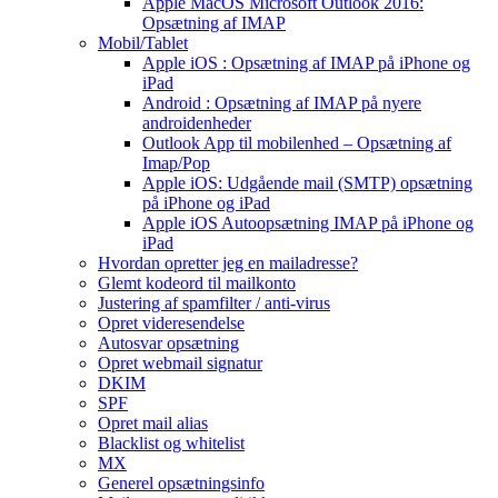
Apple MacOS Microsoft Outlook 2016:
Opsætning af IMAP
Mobil/Tablet
Apple iOS : Opsætning af IMAP på iPhone og
iPad
Android : Opsætning af IMAP på nyere
androidenheder
Outlook App til mobilenhed – Opsætning af
Imap/Pop
Apple iOS: Udgående mail (SMTP) opsætning
på iPhone og iPad
Apple iOS Autoopsætning IMAP på iPhone og
iPad
Hvordan opretter jeg en mailadresse?
Glemt kodeord til mailkonto
Justering af spamfilter / anti-virus
Opret videresendelse
Autosvar opsætning
Opret webmail signatur
DKIM
SPF
Opret mail alias
Blacklist og whitelist
MX
Generel opsætningsinfo