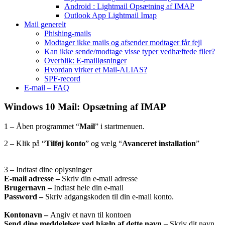
Android : Lightmail Opsætning af IMAP
Outlook App Lightmail Imap
Mail generelt
Phishing-mails
Modtager ikke mails og afsender modtager får fejl
Kan ikke sende/modtage visse typer vedhæftede filer?
Overblik: E-mailløsninger
Hvordan virker et Mail-ALIAS?
SPF-record
E-mail – FAQ
Windows 10 Mail: Opsætning af IMAP
1 – Åben programmet “
Mail
” i startmenuen.
2 – Klik på “
Tilføj konto
” og vælg “
Avanceret installation
”
3 – Indtast dine oplysninger
E-mail adresse –
Skriv din e-mail adresse
Brugernavn –
Indtast hele din e-mail
Password –
Skriv adgangskoden til din e-mail konto.
Kontonavn –
Angiv et navn til kontoen
Send dine meddelelser ved hjælp af dette navn –
Skriv dit navn