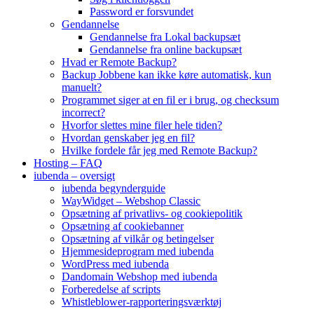
Password er forsvundet
Gendannelse
Gendannelse fra Lokal backupsæt
Gendannelse fra online backupsæt
Hvad er Remote Backup?
Backup Jobbene kan ikke køre automatisk, kun
manuelt?
Programmet siger at en fil er i brug, og checksum
incorrect?
Hvorfor slettes mine filer hele tiden?
Hvordan genskaber jeg en fil?
Hvilke fordele får jeg med Remote Backup?
Hosting – FAQ
iubenda – oversigt
iubenda begynderguide
WayWidget – Webshop Classic
Opsætning af privatlivs- og cookiepolitik
Opsætning af cookiebanner
Opsætning af vilkår og betingelser
Hjemmesideprogram med iubenda
WordPress med iubenda
Dandomain Webshop med iubenda
Forberedelse af scripts
Whistleblower-rapporteringsværktøj