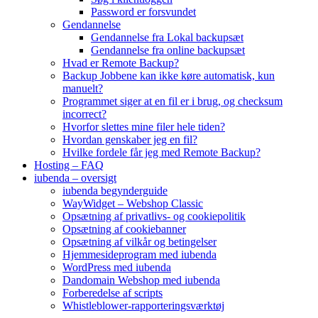
Password er forsvundet
Gendannelse
Gendannelse fra Lokal backupsæt
Gendannelse fra online backupsæt
Hvad er Remote Backup?
Backup Jobbene kan ikke køre automatisk, kun
manuelt?
Programmet siger at en fil er i brug, og checksum
incorrect?
Hvorfor slettes mine filer hele tiden?
Hvordan genskaber jeg en fil?
Hvilke fordele får jeg med Remote Backup?
Hosting – FAQ
iubenda – oversigt
iubenda begynderguide
WayWidget – Webshop Classic
Opsætning af privatlivs- og cookiepolitik
Opsætning af cookiebanner
Opsætning af vilkår og betingelser
Hjemmesideprogram med iubenda
WordPress med iubenda
Dandomain Webshop med iubenda
Forberedelse af scripts
Whistleblower-rapporteringsværktøj