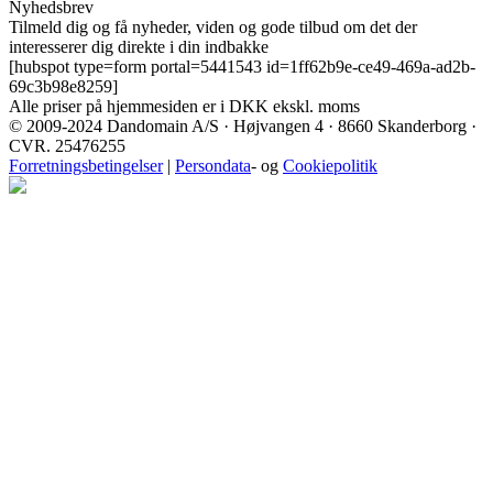
Nyhedsbrev
Tilmeld dig og få nyheder, viden og gode tilbud om det der
interesserer dig direkte i din indbakke
[hubspot type=form portal=5441543 id=1ff62b9e-ce49-469a-ad2b-
69c3b98e8259]
Alle priser på hjemmesiden er i DKK ekskl. moms
© 2009-2024 Dandomain A/S · Højvangen 4 · 8660 Skanderborg ·
CVR. 25476255
Forretningsbetingelser
|
Persondata
- og
Cookiepolitik