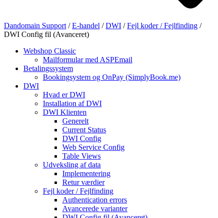
Dandomain Support
/
E-handel
/
DWI
/
Fejl koder / Fejlfinding
/
DWI Config fil (Avanceret)
Webshop Classic
Mailformular med ASPEmail
Betalingssystem
Bookingsystem og OnPay (SimplyBook.me)
DWI
Hvad er DWI
Installation af DWI
DWI Klienten
Generelt
Current Status
DWI Config
Web Service Config
Table Views
Udveksling af data
Implementering
Retur værdier
Fejl koder / Fejlfinding
Authentication errors
Avancerede varianter
DWI Config fil (Avanceret)