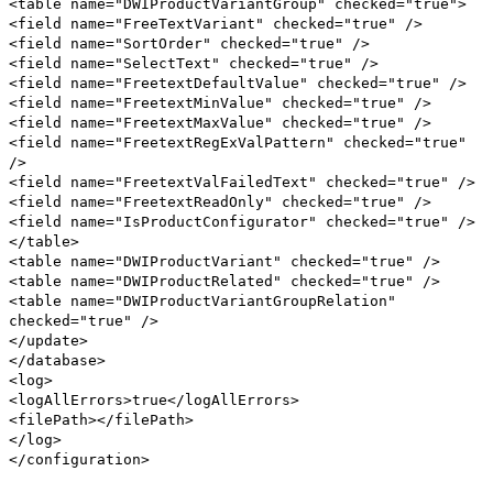
<table name="DWIProductVariantGroup" checked="true">
<field name="FreeTextVariant" checked="true" />
<field name="SortOrder" checked="true" />
<field name="SelectText" checked="true" />
<field name="FreetextDefaultValue" checked="true" />
<field name="FreetextMinValue" checked="true" />
<field name="FreetextMaxValue" checked="true" />
<field name="FreetextRegExValPattern" checked="true"
/>
<field name="FreetextValFailedText" checked="true" />
<field name="FreetextReadOnly" checked="true" />
<field name="IsProductConfigurator" checked="true" />
</table>
<table name="DWIProductVariant" checked="true" />
<table name="DWIProductRelated" checked="true" />
<table name="DWIProductVariantGroupRelation"
checked="true" />
</update>
</database>
<log>
<logAllErrors>true</logAllErrors>
<filePath></filePath>
</log>
</configuration>