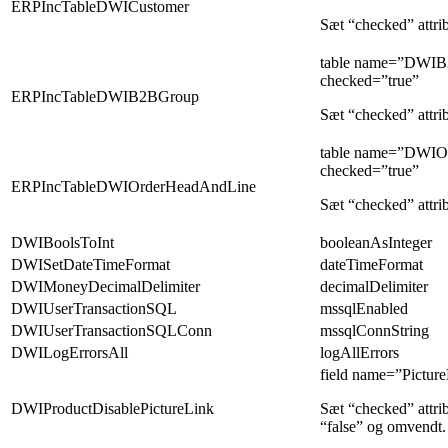
ERPIncTableDWICustomer
Sæt “checked” attrib
table name=”DWI
checked=”true”
ERPIncTableDWIB2BGroup
Sæt “checked” attrib
table name=”DWIO
checked=”true”
ERPIncTableDWIOrderHeadAndLine
Sæt “checked” attrib
DWIBoolsToInt
booleanAsInteger
DWISetDateTimeFormat
dateTimeFormat
DWIMoneyDecimalDelimiter
decimalDelimiter
DWIUserTransactionSQL
mssqlEnabled
DWIUserTransactionSQLConn
mssqlConnString
DWILogErrorsAll
logAllErrors
field name=”Pictur
DWIProductDisablePictureLink
Sæt “checked” attrib
“false” og omvendt.