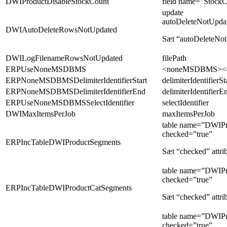
DWIProductDisableStockCount
field name=”StockC
update
autoDeleteNotUpda
DWIAutoDeleteRowsNotUpdated
Sæt “autoDeleteNot
DWILogFilenameRowsNotUpdated
filePath
ERPUseNoneMSDBMS
<noneMSDBMS><e
ERPNoneMSDBMSDelimiterIdentifierStart
delimiterIdentifierSt
ERPNoneMSDBMSDelimiterIdentifierEnd
delimiterIdentifierE
ERPUseNoneMSDBMSSelectIdentifier
selectIdentifier
DWIMaxItemsPerJob
maxItemsPerJob
table name=”DWIPr
checked=”true”
ERPIncTableDWIProductSegments
Sæt “checked” attrib
table name=”DWIP
checked=”true”
ERPIncTableDWIProductCatSegments
Sæt “checked” attrib
table name=”DWIPr
checked=”true”