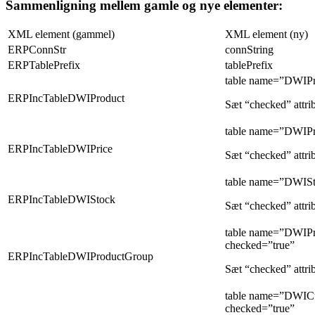
Sammenligning mellem gamle og nye elementer:
XML element (gammel)
XML element (ny)
ERPConnStr
connString
ERPTablePrefix
tablePrefix
table name=”DWIPr
ERPIncTableDWIProduct
Sæt “checked” attrib
table name=”DWIPr
ERPIncTableDWIPrice
Sæt “checked” attrib
table name=”DWISt
ERPIncTableDWIStock
Sæt “checked” attrib
table name=”DWIP
checked=”true”
ERPIncTableDWIProductGroup
Sæt “checked” attrib
table name=”DWIC
checked=”true”