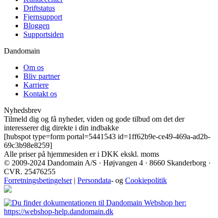
Driftstatus
Fjernsupport
Bloggen
Supportsiden
Dandomain
Om os
Bliv partner
Karriere
Kontakt os
Nyhedsbrev
Tilmeld dig og få nyheder, viden og gode tilbud om det der
interesserer dig direkte i din indbakke
[hubspot type=form portal=5441543 id=1ff62b9e-ce49-469a-ad2b-
69c3b98e8259]
Alle priser på hjemmesiden er i DKK ekskl. moms
© 2009-2024 Dandomain A/S · Højvangen 4 · 8660 Skanderborg ·
CVR. 25476255
Forretningsbetingelser
|
Persondata
- og
Cookiepolitik