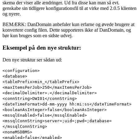
skema der viser alle ændringer. Ud fra disse kan man så evt.
genskabe sin tidligere konfigurationsfil til at virke med 2.0.5 klienten
og nyere.
BEMÆRK: DanDomain anbefaler kun erfarne og øvede brugere at
konvertere config filen. Dette supporteres ikke af DanDomain, og
bør kun bruges som en sidste udvej.
Eksempel på den nye struktur:
Den nye struktur ser sådan ud:
<configuration>
<database>
<tablePrefix>min_</tablePrefix>
<maxItemsPerJob>250</maxItemsPerJob>
<decimalDelimiter>.</decimalDelimiter>
<connString>DWI01</connString>
<dateTimeFormat>dd-mm-yyyy hh:mi:ss</dateTimeFormat>
<booleanAsInteger>false</booleanAsInteger>
<mssqlEnabled>false</mssqlEnabled>
<mssqlConnString>server=;uid=;pwd=;database=
</mssqlConnString>
<noneMSDBMS>
<enabled>false</enabled>