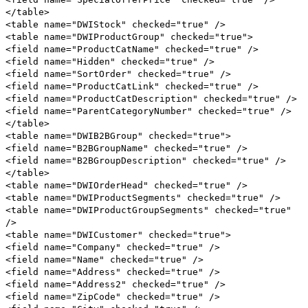
</table>
<table name="DWIStock" checked="true" />
<table name="DWIProductGroup" checked="true">
<field name="ProductCatName" checked="true" />
<field name="Hidden" checked="true" />
<field name="SortOrder" checked="true" />
<field name="ProductCatLink" checked="true" />
<field name="ProductCatDescription" checked="true" />
<field name="ParentCategoryNumber" checked="true" />
</table>
<table name="DWIB2BGroup" checked="true">
<field name="B2BGroupName" checked="true" />
<field name="B2BGroupDescription" checked="true" />
</table>
<table name="DWIOrderHead" checked="true" />
<table name="DWIProductSegments" checked="true" />
<table name="DWIProductGroupSegments" checked="true"
/>
<table name="DWICustomer" checked="true">
<field name="Company" checked="true" />
<field name="Name" checked="true" />
<field name="Address" checked="true" />
<field name="Address2" checked="true" />
<field name="ZipCode" checked="true" />