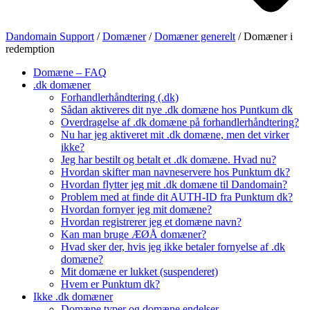
Dandomain Support
/
Domæner
/
Domæner generelt
/
Domæner i
redemption
Domæne – FAQ
.dk domæner
Forhandlerhåndtering (.dk)
Sådan aktiveres dit nye .dk domæne hos Puntkum dk
Overdragelse af .dk domæne på forhandlerhåndtering?
Nu har jeg aktiveret mit .dk domæne, men det virker
ikke?
Jeg har bestilt og betalt et .dk domæne. Hvad nu?
Hvordan skifter man navneservere hos Punktum dk?
Hvordan flytter jeg mit .dk domæne til Dandomain?
Problem med at finde dit AUTH-ID fra Punktum dk?
Hvordan fornyer jeg mit domæne?
Hvordan registrerer jeg et domæne navn?
Kan man bruge ÆØÅ domæner?
Hvad sker der, hvis jeg ikke betaler fornyelse af .dk
domæne?
Mit domæne er lukket (suspenderet)
Hvem er Punktum dk?
Ikke .dk domæner
Domæne typer og domæne endelser