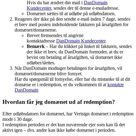
Hvis du har ændret din mail i
DanDomain
Kundecenter
, sendes der til denne e-mailadresse.
Domænet sættes til at udløbe på udløbsdatoen.
Reageres der ikke på den sendte e-mail inden 7 dage, sendes
et brev med posten indeholdende fakturen på årsafgiften for
domænet/domænerne.
Brevet fremsendes til angivne
kontaktadresse
DanDomain Kundecenter
.
Bemærk
– Har du klikket på linket til fakturen, sendes
der ikke et brev, da DanDomain formoder, at du er
bevist om betaling af årsafgiften, så domænet ikke
udløber/slettes.
Når DanDomain modtager betalingen for årsafgiften, vil
domænet/domænerne blive fornyet.
Har du spørgsmål til fornyelse, eller har du mistanke til at dit
domæne er i redemption, er du velkommen til at
kontakte
DanDomain
Hvordan får jeg domænet ud af redemption?
Efter udløbsdatoen for domænet, har Verisign domænet i redemption
mode i 30 dage.
I redemption perioden er det kun nuværende ejer som kan få det
aktivt igen – dvs. andre kan ikke købe domænet i perioden.