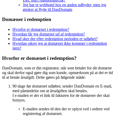
Eks. http://dandomain.dk?
Jeg har et webhotel hos en anden udbyder, men jeg
ønsker at flytte til DanDomain
Domæner i redemption
Hvorfor er domænet i redemption?
Hvordan får jeg domænet ud af redemption?
Hvad sker der efter redemption perioden er udløbet?
Hvordan sikrer jeg at domænet ikke kommer i redemption
igen?
Hvorfor er domænet i redemption?
DanDomain, som er din registrator, står som betaler for dit domæne
og skal derfor også gøre dig som kunde, opmærksom på at det er tid
til at betale årsafgift. Dette gøres på følgende måde:
90 dage før domænet udløber, sender DanDomain en E-mail,
med påmindelse om at årsafgiften skal betales.
I e-mailen er der et link til fakturen for de domæner der skal
fornyes.
E-mailen sendes til den der er oplyst ved i ordren ved
registrering af domænet.