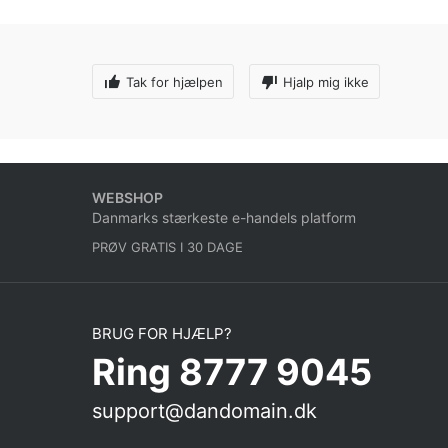
Tak for hjælpen
Hjalp mig ikke
WEBSHOP
Danmarks stærkeste e-handels platform
PRØV GRATIS I 30 DAGE
BRUG FOR HJÆLP?
Ring 8777 9045
support@dandomain.dk