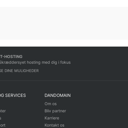
IT-HOSTING
Skræddersyet hosting med dig i fokus
SE DINE MULIGHEDER
G SERVICES
DANDOMAIN
Om os
ter
Bliv partner
s
Karriere
ort
Kontakt os