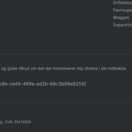
Driftstatu
Fjernsupp
Bloggen
Supports
 og gode tilbud om det der interesserer dig direkte i din indbakke
62b9e-ce49-469a-ad2b-69c3b98e8259]
g · CVR. 25476255