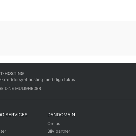
IT-HOSTING
Skræddersyet hosting med dig i fokus
SE DINE MULIGHEDER
G SERVICES
DANDOMAIN
Om os
ter
Bliv partner