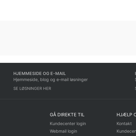
HJEMMESIDE OG E-MAIL
Hjemmeside, blog og e-mail løsninger
SE LØSNINGER HER
GÅ DIREKTE TIL
HJÆLP O
Kundecenter login
Kontakt
Webmail login
Kundecen