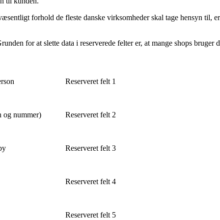
en til kunden.
 Et væsentligt forhold de fleste danske virksomheder skal tage hensyn til
runden for at slette data i reserverede felter er, at mange shops bruger 
erson
Reserveret felt 1
vn og nummer)
Reserveret felt 2
by
Reserveret felt 3
Reserveret felt 4
Reserveret felt 5