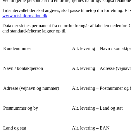
Ved at fjerne persondata fra en ordre, fjernes naturligvis også relation
Tidsintervallet der skal angives, skal passe til netop din forretning.
www.retsinformation.dk
Data der slettes permanent fra en ordre fremgår af tabellen nedenfor. G
end standard-felterne lægger op til.
Kundenummer
Alt. levering – Navn / kontaktp
Navn / kontaktperson
Alt. levering – Adresse (vejna
Adresse (vejnavn og nummer)
Alt. levering – Postnummer og 
Postnummer og by
Alt. levering – Land og stat
Land og stat
Alt. levering – EAN