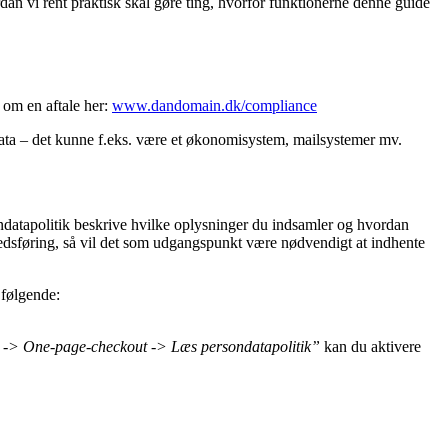
an vi rent praktisk skal gøre ting, hvorfor funktionerne denne guide
om en aftale her:
www.dandomain.dk/compliance
data – det kunne f.eks. være et økonomisystem, mailsystemer mv.
sondatapolitik beskrive hvilke oplysninger du indsamler og hvordan
rkedsføring, så vil det som udgangspunkt være nødvendigt at indhente
 følgende:
 -> One-page-checkout -> Læs persondatapolitik”
kan du aktivere