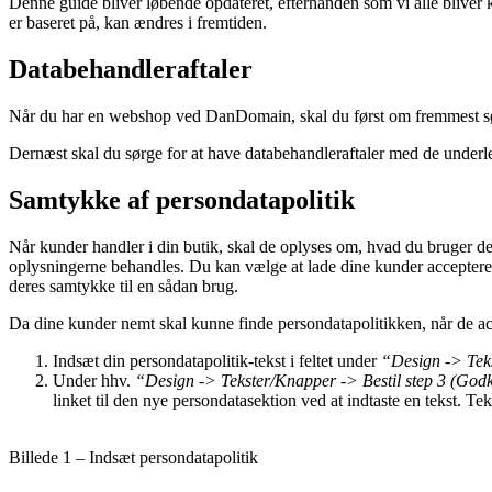
Denne guide bliver løbende opdateret, efterhånden som vi alle bliver 
er baseret på, kan ændres i fremtiden.
Databehandleraftaler
Når du har en webshop ved DanDomain, skal du først om fremmest sø
Dernæst skal du sørge for at have databehandleraftaler med de underl
Samtykke af persondatapolitik
Når kunder handler i din butik, skal de oplyses om, hvad du bruger der
oplysningerne behandles. Du kan vælge at lade dine kunder acceptere d
deres samtykke til en sådan brug.
Da dine kunder nemt skal kunne finde persondatapolitikken, når de acce
Indsæt din persondatapolitik-tekst i feltet under
“Design -> Teks
Under hhv.
“Design -> Tekster/Knapper -> Bestil step 3 (God
linket til den nye persondatasektion ved at indtaste en tekst. Teks
Billede 1 – Indsæt persondatapolitik