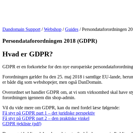
Dandomain Support
/
Webshop
/
Guides
/
Persondataforordningen 
Persondataforordningen 2018 (GDPR)
Hvad er GDPR?
GDPR er en forkortelse for den nye europæiske persondataforordnin
Forordningen gælder fra den 25. maj 2018 i samtlige EU-lande, herun
er både dig som webshopejer, men også DanDomain.
Overordnet set handler GDPR om, at vi som virksomhed skal have sty
forordningen igennem din shop-admin.
Vil du vide mere om GDPR, kan du med fordel læse følgende:
Få styr på GDPR part 1 – det juridiske perspektiv
Få styr på GDPR part 2 – den praktiske vinkel
GDPR tjekliste (pdf)