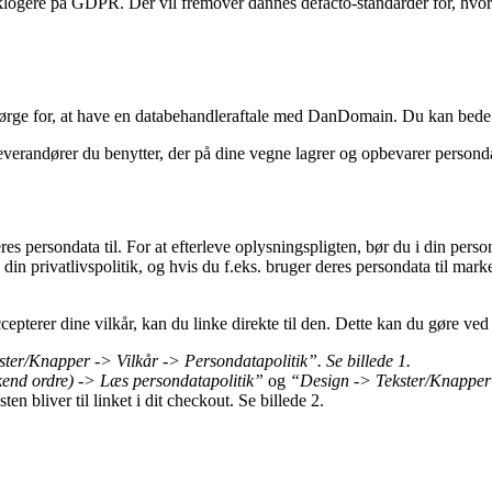
klogere på GDPR. Der vil fremover dannes defacto-standarder for, hvord
rge for, at have en databehandleraftale med DanDomain. Du kan bede 
everandører du benytter, der på dine vegne lagrer og opbevarer person
es persondata til. For at efterleve oplysningspligten, bør du i din per
in privatlivspolitik, og hvis du f.eks. bruger deres persondata til ma
pterer dine vilkår, kan du linke direkte til den. Dette kan du gøre ved
ter/Knapper -> Vilkår -> Persondatapolitik”. Se billede 1.
kend ordre) -> Læs persondatapolitik”
og
“Design -> Tekster/Knapper
ten bliver til linket i dit checkout. Se billede 2.